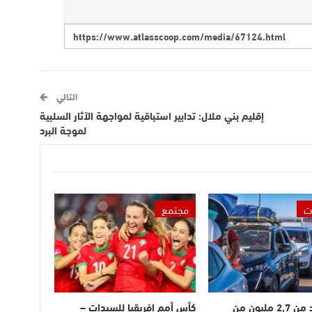
التالي
إقليم بني ملال: تدابير استباقية لمواجهة الآثار السلبية
لموجة البرد
ت
مجتمع
دخول أزيد من 2,7 مليون من
كأس أمم إفريقيا للسيدات –