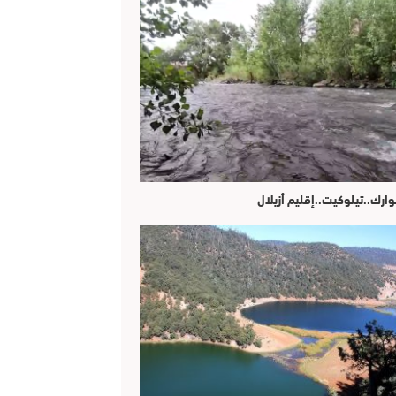
وارك..تيلوكيت..إقليم أزيلال