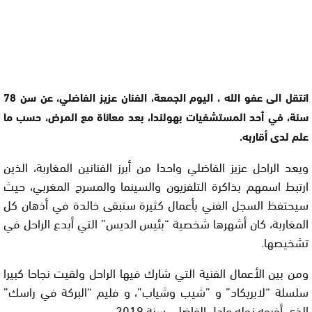
انتقل الى عفو الله ، اليوم الجمعة، الفنان عزيز الفاضلي، عن سن 78
سنة، في أحد المستشفيات بهولندا، بعد معاناة مع المرض، حسب ما
علم لدى أقاربه.
ويعد الراحل عزيز الفاضلي واحدا من أبرز الفنانين المغاربة، الذين
ارتبط اسمهم بذاكرة التلفزيون والسينما والمسرح المغربي، حيث
سيحتفظ السجل الفني بأعمال كثيرة ستبقى خالدة في أذهان كل
المغاربة، كان أشهرها شخصية “بئيس الديس” التي أبدع الراحل في
تشخيصها.
ومن بين الأعمال الفنية التي شارك فيها الراحل ولقيت نجاحا كبيرا
سلسلة “لابريكاد” و ”شيب وشياب”، و فليم “البركة في راسك”
الذي أخرجه نجله عادل الفاضلي سنة 2019.