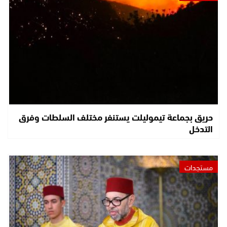
حريق بجماعة تيموليلت يستنفر مختلف السلطات وفرق
التدخل
مستجدات