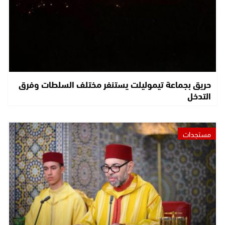
حريق بجماعة تيموليلت يستنفر مختلف السلطات وفرق
التدخل
مستجدات