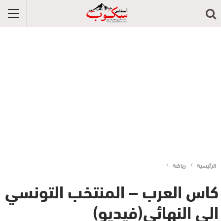
الرئيسية
رياضة
كاس العرب – المنتخب التونسي
الى النهائي(فيديو)