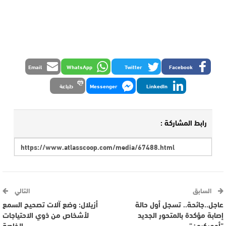
Email
WhatsApp
Twitter
Facebook
LinkedIn
Messenger
طباعة
رابط المشاركة :
السابق
التالي
عاجل..جائحة.. تسجل أول حالة
أزيلال: وضع آلات تصحيح السمع
إصابة مؤكدة بالمتحور الجديد
لأشخاص من ذوي الاحتياجات
”أوميكرون”
الخاصة