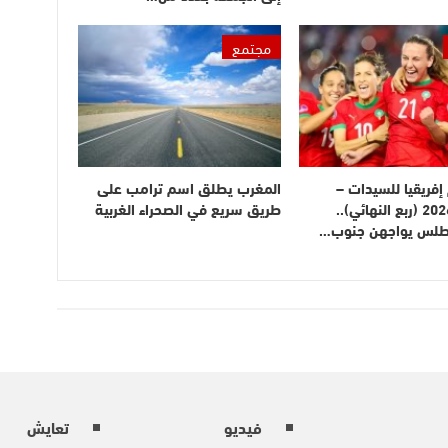
مجتمع
فريقيا للسيدات –
المغرب يطلق اسم ترامب على
المغرب 2026 (ربع النهائي)..
طريق سريع في الصحراء الغربية
أطلس يواجهن جنوب…
فيديو
تعايش