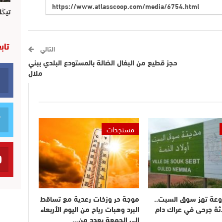
تيڭل
تاب
التالي
حجز قطيع من البغال الضالة بالمستودع البلدي ببني
ملال
مستجدات
وعة تهز سوق السبت..
موجة حر وزخات رعدية مع تساقط
ثة جرحى في عراك دام
البرد وهبات رياح من اليوم الأربعاء
إلى الجمعة بعدد من…