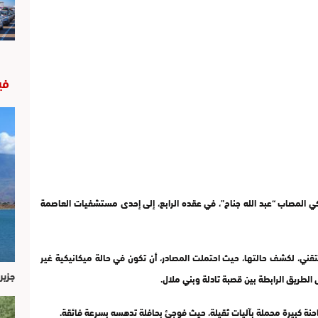
في
ي المصاب “عبد الله جناح”، في عقده الرابع، إلى إحدى مستشفيات العاصمة
تقني، لكشف حالتها، حيث احتملت المصادر، أن تكون في حالة ميكانيكية غير
جزير
طريق الرابطة بين قصبة تادلة وبني ملال.
احنة كبيرة محملة بآليات ثقيلة، حيث فوجئ بحافلة تدهسه بسرعة فائقة.