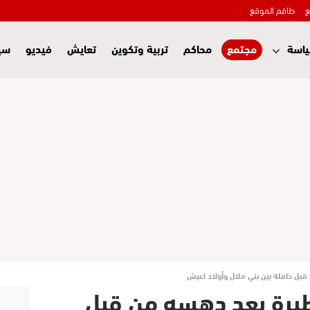
ع
طاقم الموقع
اسة
مجتمع
محاكم
تربية وتكوين
تعايش
فيديو
سي
بل حافلة بين بني ملال وأولاد اعيش
يرة بعد دهسه من قبل