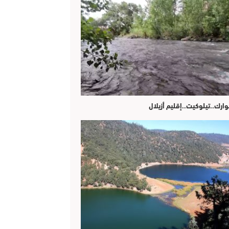
وارك..تيلوكيت..إقليم أزيلال