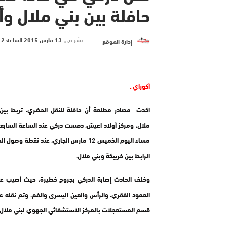
حافلة بين بني ملال و
نشر في
13 مارس 2015 الساعة 12 و 23 دقيقة
إدارة الموقع
أكوراي ـ
اكدت مصادر مطلعة أن حافلة للنقل الحضري، تربط بين 
ملال، ومركز أولاد اعيش، دهست دركي عند الساعة السابعة
مساء اليوم الخميس 12 مارس الجاري، عند نقطة وصو
الرابط بين خريبكة وبني ملال.
وخلف الحادث إصابة الدركي بجروح خطيرة، حيث أصيب 
العمود الفقري، والرأس والعين اليسرى والفم، وتم نقله ع
قسم المستعجلات بالمركز الاستشفائي الجهوي لبني ملال.