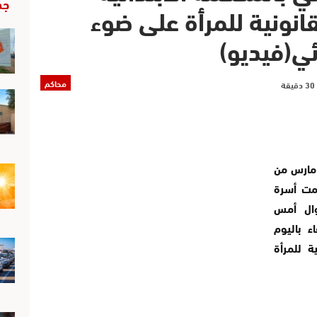
جد
قانونية للمرأة على ضوء
ئي(فيديو)
محاكم
سبة العيد الأممي للمرأة، الذي يصادف 8 مارس من
مت أسرة
زوال أمس
ء باليوم
ة للمرأة