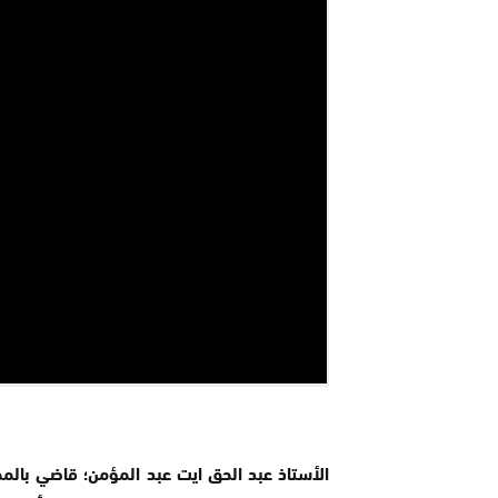
الأستاذ عبد الحق ايت عبد المؤمن؛ قاضي بالمح