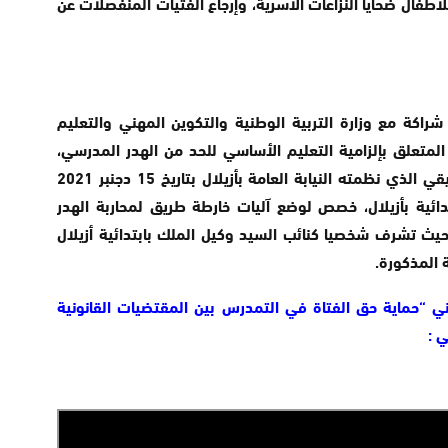
طفال ضحايا النزاعات الاسرية، وإرجاع الفتيات المنفصلات عن
شراكة مع وزارة التربية الوطنية والتكوين المهني والتعليم
المتعلق بإلزامية التعليم الأساسي للحد من الهدر المدرسي،
خلال “إعلان مراكش”، وذكر أيضا باللقاء التنسيقي الذي نظمته النيابة العامة بأزيلال بتاريخ 15 دجنبر 2021
ائية بأزيلال، خصص لوضع آليات خارطة طريق لمحاربة الهدر
ث تشرف شخصيا كنائب السيد وكيل الملك بابتدائية أزيلال
 المذكورة.
ني “حماية حق الفتاة في التمدرس بين المقتضيات القانونية
 :