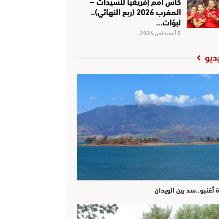
كأس أمم إفريقيا للسيدات –
المغرب 2026 (ربع النهائي)..
لبؤات…
5 أغسطس 2026
ديو
ة أغنبو..سد بين الويدان