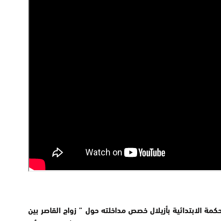
كمة الابتدائية بأزيلال خصص مداخلته حول ” زواج القاصر بين