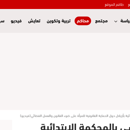
ع
طاقم الموقع
اسة
مجتمع
محاكم
تربية وتكوين
تعايش
فيديو
سي
ة بأزيلال حول الحماية القانونية للمرأة على ضوء القانون والعمل القضائي(فيديو)
 بالمحكمة الابتدائية