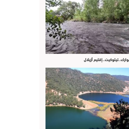
وارك..تيلوكيت..إقليم أزيلال