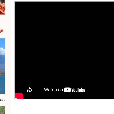
في
جزير