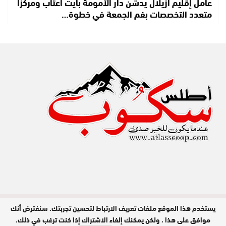
عامل إقليم أزيلال يدشن دار الأمومة بآيت اعتاب ومركزا
متعدد التخصصات بفم الجمعة في خطوة…
يستخدم هذا الموقع ملفات تعريف الارتباط لتحسين تجربتك. سنفترض أنك
مدير النشر : عبد الله عزي / جميع الحقوق
محفوظة © 2026
موافق على هذا ، ولكن يمكنك إلغاء الاشتراك إذا كنت ترغب في ذلك.