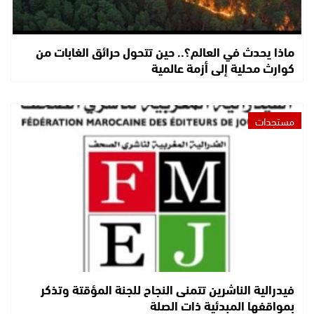
ماذا يحدث في العالم؟.. حين تتحول حرائق الغابات من
كوارث محلية إلى أزمة عالمية
مستجدات
فيدرالية الناشرين تتمنى النجاح للجنة المؤقتة وتذكر
بمواقفها المبدئية ذات الصلة