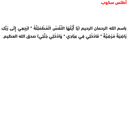
أطلس سكوب
باسم الله الرحمان الرحيم (يَا أَيَّتُهَا النَّفْسُ الْمُطْمَئِنَّةُ * ارْجِعِي إِلَى رَبِّكِ
رَاضِيَةً مَرْضِيَّةً * فَادْخُلِي فِي عِبَادِي * وَادْخُلِي جَنَّتِي) صدق الله العظيم.