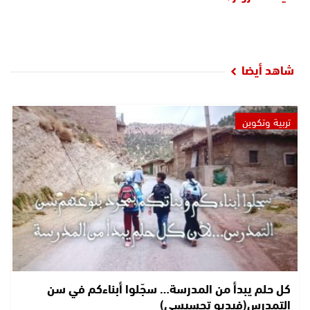
شاهد أيضا
تربية وتكوين
كل حلم يبدأ من المدرسة… سجّلوا أبناءكم في سن
التمدرس(فيديو تحسيسي)