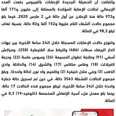
وأضافت أن الحصيلة الجديدة للإصابات بالفيروس رفعت العدد
الإجمالي لحالات الإصابة المؤكدة بالمملكة إلى مليون و171 ألفا
و972 حالة منذ الإعلان عن أول حالة في 2 مارس 2020، فيما بلغ
مجموع حالات الشفاء التام مليونا و152 ألفا و82 حالة، بنسبة تعاف
تبلغ 98,3 في المائة.
وتتوزع حالات الإصابات المسجلة خلال الـ24 ساعة الأخيرة بين جهات
الدار البيضاء سطات (486) والرباط سلا القنيطرة (258)، ومراكش
آسفي (91) وطنجة تطوان الحسيمة (26) وسوس ماسة (22) ودرعة
تافيلالت (18) وفاس مكناس (17) والشرق (14) والداخلة وادي
الذهب (3) وبني ملال خنيفرة (2) وكلميم واد نون (حالة واحدة). وبلغ
مجموع الحالات النشطة 3563 حالة، في حين تم تسجيل حالة خطرة
واحدة خلال الـ24 ساعة الأخيرة، ليبلغ مجموع هذه الحالات 17 حالة،
بينما بلغ معدل ملء أسرة الإنعاش المخصصة لـ(كوفيد-19) 0,3 في
المائة.