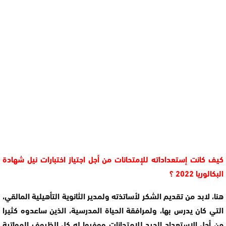
كيف كانت إستعداداته للإمتحانات من أجل اجتياز اختبارات نيل شهادة
البكالوريا 2022 ؟
هنا، لابد من تقديم الشكر لأساتذته ولمدير الثانوية التأهيلية المالقي،
التي كان يدرس بها، ولمرافقة الحياة المدرسية، الذين ساعدوه كثيرا
من أجل الاستعداد الجيد للإمتحانات ووفروا له كل الظروف المواتية