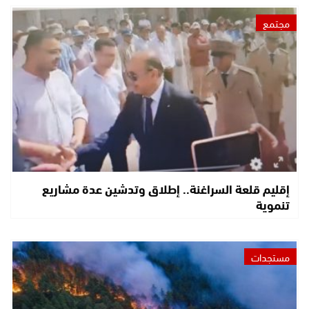
مجتمع
إقليم قلعة السراغنة.. إطلاق وتدشين عدة مشاريع
تنموية
مستجدات