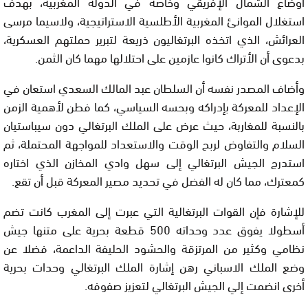
أوضاع الشمال الإفريقي وخاصة في الدولة المغربية، بهدف
استغلال الموانئ المغربية الأطلسية الاستراتيجية، ولاسيما مرسى
العرائش، الذي اتخذه البرتغاليون ذريعة لتبرير حملتهم العسكرية،
بدعوى أن الأتراك كانوا عازمين على احتلالها مهما كان الثمن.
وأضاف المصدر نفسه أن السلطان عبد المالك السعدي استعان في
الإعداد للمعركة بإدراكه وبحسه السياسي، كما فطن لأهمية الزمن
بالنسبة للمغاربة، حيث عرض على الملك البرتغالي دون سيباستيان
السلام والتفاوض لربح الوقت والاستعداد للمواجهة المحتملة، ثم
استدرج الجيش البرتغالي إلى سهل وادي المخازن الذي اختاره
كمعترك، مما كان له الفضل في تحديد مصير المعركة قبل أن تقع.
للإشارة فإن القوات البرتغالية التي عبرت إلى المغرب كانت تضم
أسطولا يفوق عدد وحداته 500 قطعة بحرية على متنها جيش
نظامي وكثير من المرتزقة والحشود الحليفة الداعمة، فضلا عن
وضع الملك الاسباني رهن إشارة الملك البرتغالي وحدات بحرية
أخرى انضمت إلي الجيش البرتغالي لتعزيز صفوفه.