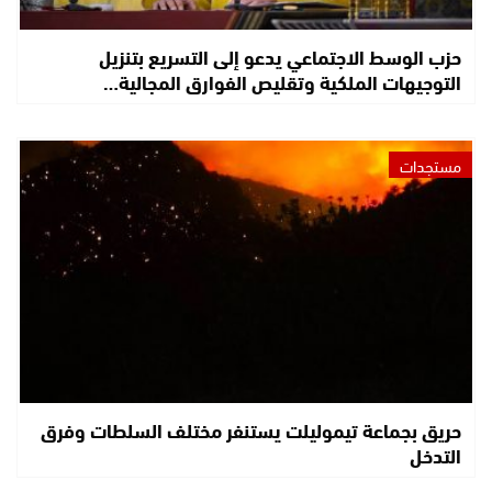
حزب الوسط الاجتماعي يدعو إلى التسريع بتنزيل
التوجيهات الملكية وتقليص الفوارق المجالية…
مستجدات
حريق بجماعة تيموليلت يستنفر مختلف السلطات وفرق
التدخل