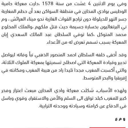
وفي يوم الاثنين 4 غشت من سنة 1578 ،دارت معركة حامية
الوطيس بوادي المخازن في منطقة السواكن بعد أن حطم المغاربة
جسر النهر للحيلولة دون تراجع القوات الغازية نحو ميناء العرائش ، وم
ني البرتغاليون بخسارة جسيمة حيث قتل ملكهم ،والملك المخلوع
محمد المتوكل ،كما توفي السلطان عبد المالك السعدي إبان
المعركة بسبب تسمم تعرض له من الأعداء.
وقد أخفى خلفه السلطان احمد المنصور الذهبي نبأ وفاته ليواصل
تدبير وقيادة المعركة التي اصطلح تسميتها بمعركة الملوك الثلاثة،
والتي أكسبت المغرب مجدا تليدا زاد من هيبة المغرب ومكانته في
إفريقيا والبحر المتوسط.
ولهذه الأسباب، شكلت معركة وادي المخازن مبعث اعتزاز وفخر
كبير للمغرب كبلد تواق الى السلم والأمن والاستقرار، وقوي وباسل
في الدفاع عن كرامته وسيادته ووحدته الترابية.
و م ع