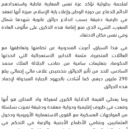
لملحمة بطولية تؤكد عزة نفس المغاربة قاطبة واستعدادهم
الدائم للدفاع عن حوزة الوطن وإعلاء راية الإسلام، مبرزة أنها تنعقد
في ظرفية دقيقة بسبب اندلاع حرائق غابوية شهدها شمال
المغرب، الشيء الذي منع إقامة هذه الذكرى على مألوف العادة
وفي نفس مكان الاحتفاء.
في هذا السياق، أعربت المندوبية عن تضامنها وتعاطفها مع
العائلات المتضررة، مثمنة التدابير الاستعجالية التي اتخذتها
الحكومة، بتعليمات سامية من صاحب الجلالة الملك محمد
السادس، للحد من تأثير الحرائق بتخصيص غلاف مالي إجمالي يبلغ
290 مليون درهم، كما أشادت بالجهود الجبارة المبذولة لإخماد
هذه الحرائق.
وما يعطي القيمة الدلالية الكبرى لمعركة واد المخازن هو أنها
وقعت في ظروف إقليمية ودولية معقدة ودقيقة تميزت بسلسلة
من المواجهات العسكرية مع القوى الاستعمارية الأوروبية ودخول
العثمانيين، وبتنامي الأطماع الأجنبية والرغبة في التحكم في