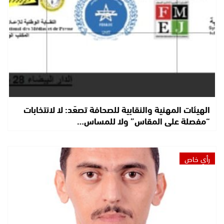
الهيئات المهنية والنقابية للصحافة تصعّد: لا لانتخابات
“مفصلة على المقاس” ولا للمساس…
رأي خاص