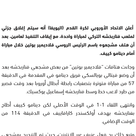
أعلن الاتحاد الأوروبي لكرة القدم (اليويفا) أنه سيتم إغلاق جزئي
لملعب فناربخشه التركي لمباراة واحدة، مع إيقاف التنفيذ لعامين، بعد
أن هتف مشجعوه باسم الرئيس الروسي فلاديمير بوتين خلال مباراة
أمام دينامو كييف.
وجاءت هتافات “فلاديمير بوتين” من بعض مشجعي فناربخشه بعد
أن وضع فيتالي بويالسكي فريق دينامو في المقدمة في الدقيقة
57 من مباراة متوترة بتصفيات رابطة أبطال أوروبا بعد وقت قصير
من طرد لاعب خط وسط فناربخشه إسماعيل يوكسيك.
وانتهى اللقاء 1-1 في الوقت الأصلي لكن دينامو كييف أطاح
بفناربخشه بهدف أولكسندر كارافاييف في الدقيقة 114 من
الوقت الإضافي.
وتبع ذلك رد فعل عنيف عبر الإنترنت، حيث تم التنديد بمشجعي