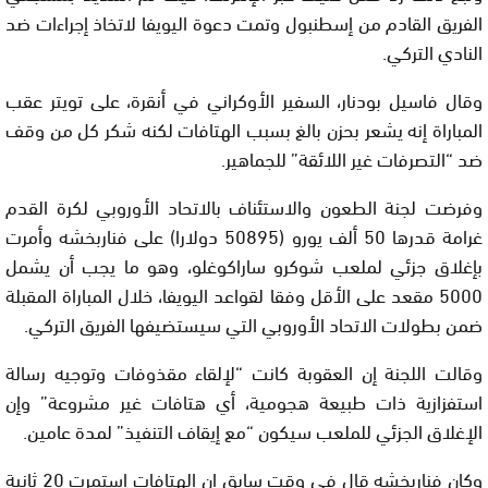
الفريق القادم من إسطنبول وتمت دعوة اليويفا لاتخاذ إجراءات ضد
النادي التركي.
وقال فاسيل بودنار، السفير الأوكراني في أنقرة، على تويتر عقب
المباراة إنه يشعر بحزن بالغ بسبب الهتافات لكنه شكر كل من وقف
ضد “التصرفات غير اللائقة” للجماهير.
وفرضت لجنة الطعون والاستئناف بالاتحاد الأوروبي لكرة القدم
غرامة قدرها 50 ألف يورو (50895 دولارا) على فناربخشه وأمرت
بإغلاق جزئي لملعب شوكرو ساراكوغلو، وهو ما يجب أن يشمل
5000 مقعد على الأقل وفقا لقواعد اليويفا، خلال المباراة المقبلة
ضمن بطولات الاتحاد الأوروبي التي سيستضيفها الفريق التركي.
وقالت اللجنة إن العقوبة كانت “لإلقاء مقذوفات وتوجيه رسالة
استفزازية ذات طبيعة هجومية، أي هتافات غير مشروعة” وإن
الإغلاق الجزئي للملعب سيكون “مع إيقاف التنفيذ” لمدة عامين.
وكان فناربخشه قال في وقت سابق إن الهتافات استمرت 20 ثانية