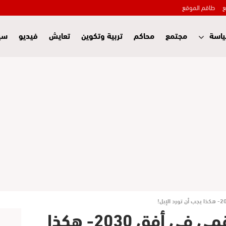
ع
طاقم الموقع
اسة
مجتمع
محاكم
تربية وتكوين
تعايش
فيديو
سي
استراتيجية التحول الرقمي في أفق 2030- هكذا