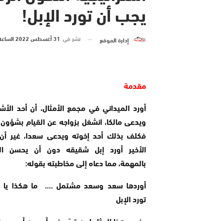
يجب أن تورد الإبل!
نشر في
31 أغسطس 2022 الساعة 11 و 26 دقيقة
إدارة الموقع
مقدمة
أورد الميداني في مجمع الأمثال، أن أحد الأ
ويدعى مالكا، انشغل بزواجه عن القيام بشؤون إبِ
فكلف بذلك أحد إخوته ويدعى سعدا، غير أن 
الأخير أورد إبل شقيقه دون أن يحسن الق
بالمهمة، مما دعاه إلى مخاطبته بقوله:
أوردها سعد وسعد مشتمل …. ما هكذا يا 
تورد الإبل
يضرب هذا المثل لمن قصّر في أمر من أموره و