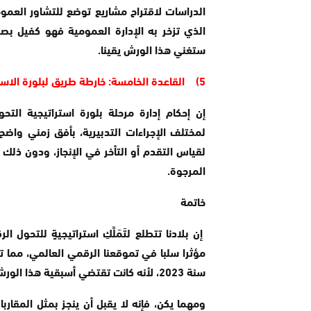
الدراسات لاقتراح مشاريع توضع للتشاور العمو
الذي تزخر به الإدارة العمومية فهو كفيل بصي
ستغني هذا الورش يقينا.
5) القاعدة الخامسة: خارطة طريق لبلورة الاستراتيجية
إن إحكام إدارة مرحلة بلورة استراتيجية ال
لمختلف الإجراءات التدبيرية، بأفق زمني وا
لقياس التقدم أو التأخر في الإنجاز، ودون ذل
المرجوة.
خاتمة
إن بلادنا تتطلع لتَمَلِّكِ استراتيجيةٍ للتحول 
مؤثرا سلبا في تموقعنا الرقمي العالمي، مما ت
سنة 2023، لأنه كانت تقتضي أسبقية هذا الورش إمضاءه خلال السنة الجارية لا التي بعدها.
ومهما يكن، فإنه لا يقبل أن ينجز بمثل المقارب