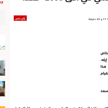
جد
رأي خاص
شخاص
لِه،
هذا
يام
سعد
التمس لقضائه ما لا يفي بالمقصود ولا ينهض وسيلة لتحقيق