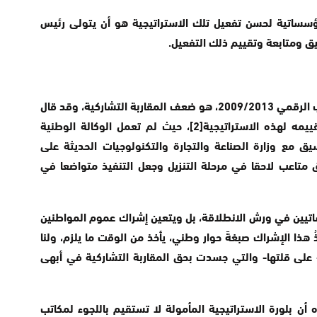
ؤسساتية لحسن تفعيل تلك الاستراتيجية هو أن يتولى رئيس
سيق ومتابعة وتقييم ذلك التفعيل.
لقد كان من أكبر عيوب بلورة استراتيجية المغرب الرقمي 2009/2013، هو ضعف المقاربة التشاركية، وقد قال
ذلك بوضوح المجلس الأعلى للحسابات في تقييمه لهذه الاستراتيجية[2]، حيث لم تعمل الوكالة الوطنية
يق مع وزارة الصناعة والتجارة والتكنولوجيات الحديثة على
ق متاعب لاحقا في مرحلة التنزيل وجعل التنفيذ متواضعا في
اتيين في ورش الانطلاقة، بل ويتعين إشراك عموم المواطنين
ِذُ هذا الإشراك صبغةَ حوار وطني، يأخذ من الوقت ما يلزم، ولنا
ا- على قلتها- والتي جسدت بحق المقاربة التشاركية في أبهى
 أن بلورة الاستراتيجية المأمولة لا تستقيم باللجوء لمكاتب