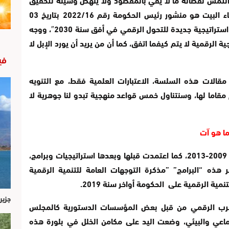
الهدف المرسوم. والسياق الذي دعانا لاستدعاء البيت هو منشور رئيس الحكومة رقم 2022/16 بتاريخ 03
غشت الحالي، الذي أعلن فيه أنه سيتم” إطلاق استراتيجية جديدة للتحول الرقمي في أفق سنة 2030″، ووجه
 الرقمية لا يتم كيفما اتفق، كما أن من يريد أن يورد الإبل لا
في
قالات هذه السلسة، الاعتبارات العلمية فقط، مع التنويه
مقاما لها، وسنتناول خمس قواعد منهجية تبدو لنا جوهرية لا
لقد اعتمدت بلادنا استراتيجية المغرب الرقمي 2009-2013، كما اعتمدت قبلها وبعدها استراتيجيات وبرامج،
هذه “البرامج” ”مذكرة التوجهات العامة للتنمية الرقمية
جزير
مغرب الرقمي من قبل بعض المؤسسات الدستورية كالمجلس
ماعي والبيئي، وضعت اليد على مكامن الخلل في بلورة هذه