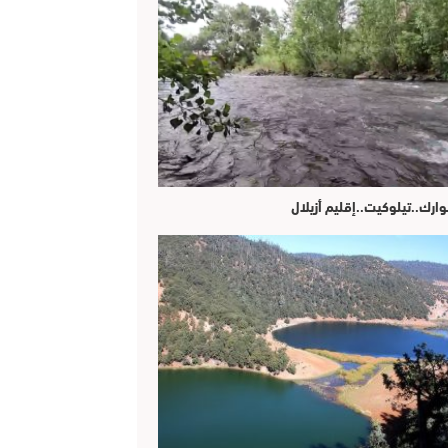
وارك..تيلوكيت..إقليم أزيلال