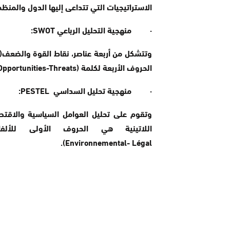
الاستراتيجيات التي تتداعى إليها الدول والمنظم
· منهجية التحليل الرباعي SWOT:
وتتشكل من أربعة عناصر، نقاط القوة والضعف(الب
الحروف الأربعة لكلمة SWOT (Strengths-Weaknesses-Opportunities-Threats).
· منهجية تحليل السداسي PESTEL:
وتقوم على تحليل العوامل السياسية والاقتصادي
Environnemental- Légal).