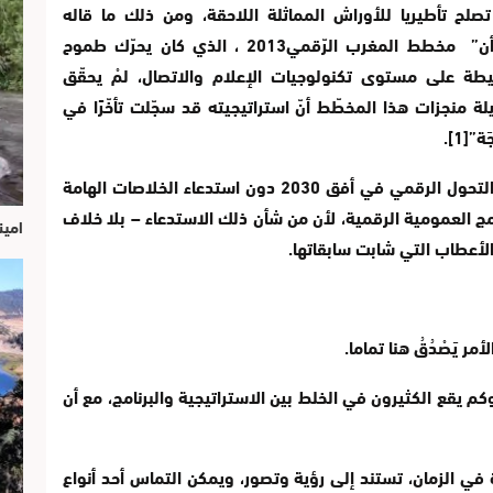
صلح تأطيريا للأوراش المماثلة اللاحقة، ومن ذلك ما قاله
المجلس الاقتصادي والاجتماعي والبيئي من أن” مخطط المغرب الرّقمي2013 ، الذي كان يحرّك طموح
يطة على مستوى تكنولوجيات الإعلام والاتصال، لمْ يحقّق
يلة منجزات هذا المخطّط أنّ استراتيجيته قد سجّلت تأخّرًا في
[1].
لذلك لا يقبل منهجيا مباشرة ورش استراتيجية التحول الرقمي في أفق 2030 دون استدعاء الخلاصات الهامة
امج العمومية الرقمية، لأن من شأن ذلك الاستدعاء – بلا خلاف
امين
الأعطاب التي شابت سابقاتها.
ر يَصْدُقُ هنا تماما.
كم يقع الكثيرون في الخلط بين الاستراتيجية والبرنامج، مع أن
 في الزمان، تستند إلى رؤية وتصور، ويمكن التماس أحد أنواع