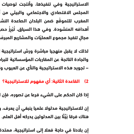
الاستراتيجية وفي تنفيذها، وأنتجت توصيات ت
المغرب للتموقُع ضمن البلدان الصاعدة النش
أهدافه المنشودة. وفي هذا السياق، تُبْرِزُ حص
مجالِ تنفيذ مجموع العمليّات والمشاريع المبرمَجَة”
والجادة الناتجة عن المقاربات المؤسساتية للبر
– تجويد هذه الاستراتيجية والنأي عن العيوب و
2) القاعدة الثانية: أي مفهوم للاستراتيجية؟
إذا كان الحكم على الشيء فرعا عن تصوره، فإن الأم
إن للاستراتيجية مدلولا علميا ينبغي أن يعرف، و
هناك فرقا بَيِّنًا بين المدلولين يدركه أهل العلم.
إن بلادنا في حاجة فعلا إلى استراتيجية، ممتدة