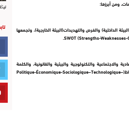
ات، ومن أبرزها:
تيڭل
تاب
يئة الداخلية) والفرص والتهديدات(البيئة الخارجية)، وتجمعها
ة والاجتماعية والتكنولوجية والبيئية والقانونية، والكلمة
اللاتينية هي الحروف الأولى للألفاظ(Politique-Économique-Sociologique–Technologique–