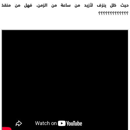
حيث ظل ينزف لأزيد من ساعة من الزمن، فهل من منقذ
؟؟؟؟؟؟؟؟؟؟؟؟؟