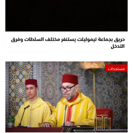
حريق بجماعة تيموليلت يستنفر مختلف السلطات وفرق
التدخل
مستجدات