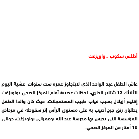
أطلس سكوب ـ واويزغت
عاش الطفل عبد الواحد الذي لايتجاوز عمره ست سنوات، عشية اليوم
الثلاثاء 13 شتنبر الجاري، لحظات عصيبة أمام المركز الصحي بواويزغت
إقليم أزيلال بسبب غياب طبيب المستعجلات، حيث كان والدا الطفل
يطلبان رتق جرح أصيب به على مستوى الرأس إثر سقوطه في مرحاض
المؤسسة التي يدرس بها مدرسة عبد الله بوعمراني بواويزغت، حوالي
10 أمتار من المركز الصحي.