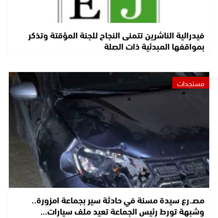
فيدرالية الناشرين تتمنى النجاح للجنة المؤقتة وتذكر
بمواقفها المبدئية ذات الصلة
مستجدات
مصـ.رع سيدة مسنة في حادثة سير بجماعة امزورة..
وشبهة تورط رئيس الجماعة تعيد ملف سيارات…