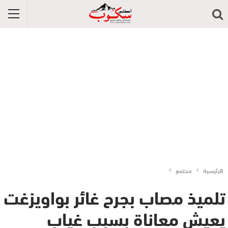
الرئيسية
مجتمع
تلميذ مصاب بجرح غائر بواويزغت
يعيش معاناة بسبب غياب