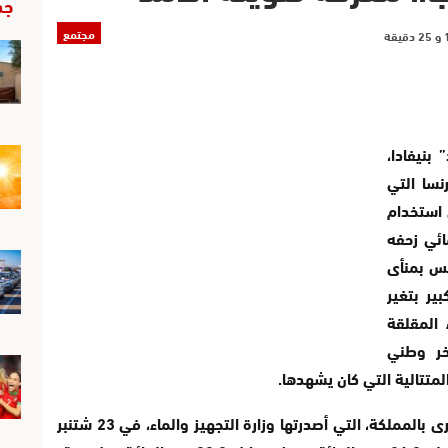
جد
مجتمع
بنيفادا،
رنسا التي
استخدام
ائي زحفه
يس بمنأى
ير بتغير
المقلقة
ر وطني
متتالية التي كان يشهدها.
ووفقا للوضعية اليومية للسدود الرئيسية الكبرى بالمملكة، التي أصدرتها وزارة التجهيز والماء، في 23 شتنبر