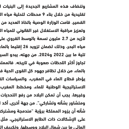
وتنضاف هذه المشاريع الجديدة إلى البنيات ال
القصير، قامت الوزارة الوصية باتخاذ العديد من
تلية ما بين 2022 و2024. من
تجاوز أكثر اللحظات صعوبة في تاريخه. فالمملك
بالماء، من خلال تظافر جهود كل القوى الحية ف
يؤطر قطاع الماء في المغرب، والسياسات القط
الاستراتيجية الوطنية للماء، ومخطط المغرب ا
وغيرها، يجب أن تمكن البلاد من رفع التحديات
ومتشاور بشأنه وتشاركي”. من جهة أخرى، أكد ال
شأنه أن يزود المملكة برؤية “مندمجة ومشتركة
على الإشكالات ذات الطابع الاستراتيجي، مثل أ
المائي ما بين شمال البلاد ووسطها، وتكييف ا