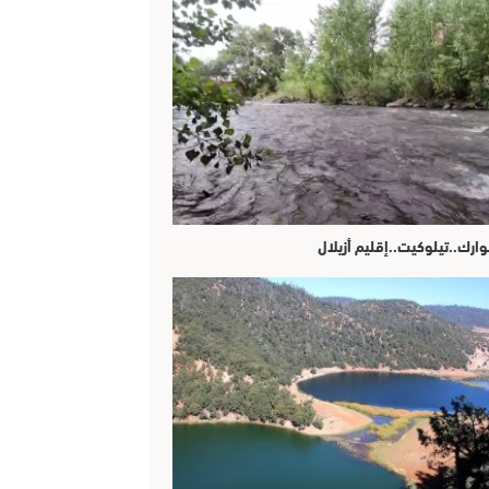
وارك..تيلوكيت..إقليم أزيلال