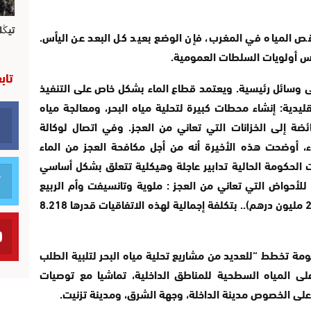
تيڭل
قص المياه في المغرب، فإن الوضع بعيد كل البعد عن اليأس.
رأس أولويات السلطات العمومية.
تاب
لى وسائل رئيسية. ويعتمد قطاع الماء بشكل خاص على التنفيذ
قليدية: إنشاء محطات كبيرة لتحلية مياه البحر، ومعالجة مياه
ضة إلى الخزانات التي تعاني من العجز. وفي اتصال لوكالة
ماء، أوضحت هذه الأخيرة أنه من أجل مكافحة العجز من الماء
 الحكومة الحالية تدابير عاجلة وهيكلية تتعلق بشكل أساسي
 للأحواض التي تعاني من العجز : ملوية وتانسيفت وأم الربيع
(2.042 مليون درهم)، وجهة درعة تافيلالت (293 مليون درهم).. بتكلفة إجمالية لهذه الاتفاقيات قدرها 8.218
ومة تخطط “للعديد من مشاريع تحلية مياه البحر لتلبية الطلب
ى المياه السطحية للمناطق الداخلية، تماشيا مع توصيات
على الخصوص مدينة الداخلة، وجهة الشرق، ومدينة تزنيت.