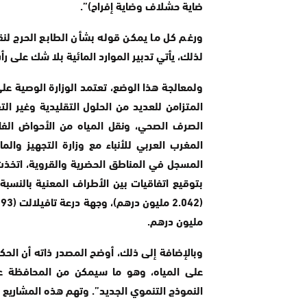
ضاية حشلاف وضاية إفراح)”.
ورغم كل ما يمكن قوله بشأن الطابع الحرج لن
لذلك، يأتي تدبير الموارد المائية بلا شك على 
ولمعالجة هذا الوضع، تعتمد الوزارة الوصية ع
المتزامن للعديد من الحلول التقليدية وغير الت
الصرف الصحي، ونقل المياه من الأحواض الفائ
المغرب العربي للأنباء مع وزارة التجهيز وال
المسجل في المناطق الحضرية والقروية، اتخذت
بتوقيع اتفاقيات بين الأطراف المعنية بالنسبة
مليون درهم.
وبالإضافة إلى ذلك، أوضح المصدر ذاته أن الحك
على المياه، وهو ما سيمكن من المحافظة عل
النموذج التنموي الجديد”. وتهم هذه المشاريع 