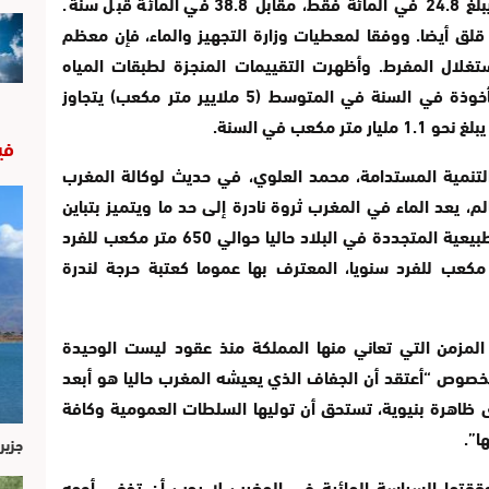
2022، فإن جميع السدود سجلت معدل ملء يبلغ 24.8 في المائة فقط، مقابل 38.8 في المائة قبل سنة.
قلق أيضا. ووفقا لمعطيات وزارة التجهيز والماء، فإن معظم
تغلال المفرط. وأظهرت التقييمات المنجزة لطبقات المياه
الجوفية الرئيسية أن حجم المياه الجوفية المأخوذة في السنة في المتوسط (5 ملايير متر مكعب) يتجاوز
كعب في السنة.
في
والتنمية المستدامة، محمد العلوي، في حديث لوكالة المغرب
الم، يعد الماء في المغرب ثروة نادرة إلى حد ما ويتميز بتباين
كبير في الزمان والمكان. وتبلغ موارد المياه الطبيعية المتجددة في البلاد حاليا حوالي 650 متر مكعب للفرد
وهي بالتالي أقل من عتبة 1000 متر مكعب للفرد سنويا، المعترف بها عموما كعتبة حرجة لندرة
المزمن التي تعاني منها المملكة منذ عقود ليست الوحيدة
الخصوص “أعتقد أن الجفاف الذي يعيشه المغرب حاليا هو أبعد
ى ظاهرة بنيوية، تستحق أن توليها السلطات العمومية وكافة
ا”.
جزير
حققتها السياسة المائية في المغرب لا يجب أن تخفي أوجه