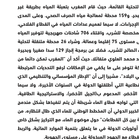
تحتية القائمة، حيث قام المغرب بتعبئة المياه بطريقة غير
تقليدية من خلال بناء 9 محطات لتحلية مياه البحر، و159 محطة لمعالجة مياه الصرف الصحي. وعلى المدى
 الإجراءات، لا سيما تعميم عدادات المياه في القطاع الفلاحي،
وتعزيز مراقبة الاستغلال غير القانوني للمياه المخصصة للشرب، واقتناء 706 شاحنات صهريجية لتوفير المياه
لأزيد من 2.7 مليون نسمة بالوسط القروي على مستوى 75 إقليما وعمالة، وشراء 26 محطة متنقلة لتحلية
مياه البحر، وذلك لضمان تزويد 26 إقليما بالماء الصالح للشرب، فضلا عن برمجة إنجاز 129 سدا صغيرا وبحيرة
 جهته، يبدو السيد محمد العلوي متفائلا، حيث أكد أن “المغرب تمكن دائما من
ة تتوفر على ما يكفي من الإمكانات لرفع التحديات المرتبطة
ي البلاد”، مشيرا إلى أن “الإطار المؤسساتي والتنظيمي الذي
اعية التي أطلقتها الدولة في السنوات الأخيرة، ولا سيما
لأخضر، المدعوم ب(الجيل الأخضر)، والاستراتيجية الطاقية،
 التي تواجه قطاع الماء شريطة أن يتم تنفيذها بشكل مندمج
خبير الدولي أن المخطط الوطني للماء الذي طال انتظاره، من
 بين كل القطاعات” حول موضوع الماء، مع التركيز بشكل خاص
ولويات الدولة في ما يتعلق بتنمية الموارد المائية، والربط
لقطاع مع الجهود المبذولة على مستوى الجهوية.