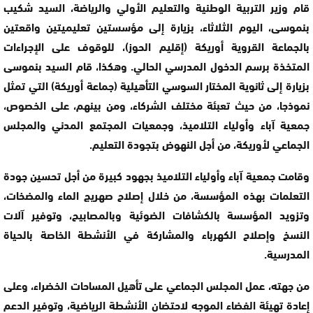
قام وزير التربية الوطنية والتعليم الأولي والرياضة، السيد شكيب
بنموسى، اليوم الثلاثاء، بزيارة إلى مؤسستين تعليميتين واقعتين
بالجماعة القروية أوريكة (إقليم الحوز)، للوقوف على الإجراءات
المتخذة برسم الدخول المدرسي الحالي. وهكذا، قام السيد بنموسى
بزيارة إلى ثانوية المختار السوسي التأهيلية (جماعة أوريكة) التي تمثل
نموذجا، من حيث تعبئة مختلف الشركاء، ومن بينهم، على الخصوص،
جمعية آباء وأولياء التلاميذ، وجمعيات المجتمع المدني والمجلس
الجماعي لأوريكة، من أجل النهوض بتجودة التعليم.
وقامت جمعية آباء وأولياء التلاميذ بجهود كبيرة من أجل تحسين جودة
التعلمات بهذه المؤسسة، من خلال إصلاح صهريج الماء والمضخات،
وتزويد المؤسسة بالكشافات الضوئية وبالمصابيح، وتوفير آلات
النسخ وإصلاح الكهرباء والمشاركة في الأنشطة الخاصة بالحياة
المدرسية.
من جهته، عمل المجلس الجماعي على تأهيل المساحات الخضراء، وعلى
إعادة تهيئة الفضاء الموجه لاحتضان الأنشطة الرياضية، وتوفير الدعم