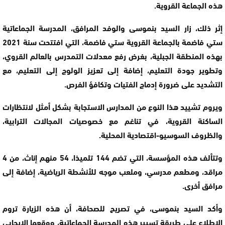
هذه الجماعة القروية.
إثر ذلك، زار السيد بنموسى والوفد المرافق، المدرسة الجماعاتية
ستي فاضمة بالجماعة القروية ستي فاضمة، التي افتتحت سنة 2021
بهذه المنطقة الجبلية، بغرض رفع معدلات التمدرس بالعالم القروي،
وتطوير جودة التعليم، إضافة إلى تعزيز الولوج إلى التعليم، مع
التشديد على ضرورة إدماج الفتيات وتكافؤ الفرص.
ويروم تشييد هذا النوع من المدارس الاستجابة بشكل أمثل لانتظارات
الساكنة القروية، في تناغم مع خصوصيات المجالات الترابية،
والظروف السوسيو-اقتصادية المحلية.
وتتألف هذه المؤسسة، التي تضم 144 تلميذا، 54 منهم إناث، من 4
مراقد، ومطعم مدرسي، وملعب موجه للأنشطة الرياضية، إضافة إلى
مرافق أخرى.
وأكد السيد بنموسى، في تصريح للصحافة، أن هذه الزيارة تروم
الاطلاع على طريقة تسيير هذه المدرسة الجماعاتية، ووقعها الإيجابي