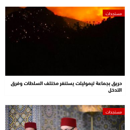
مستجدات
حريق بجماعة تيموليلت يستنفر مختلف السلطات وفرق
التدخل
مستجدات