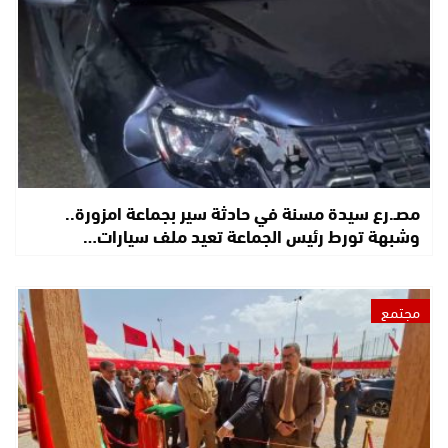
مصـ.رع سيدة مسنة في حادثة سير بجماعة امزورة..
وشبهة تورط رئيس الجماعة تعيد ملف سيارات…
مجتمع