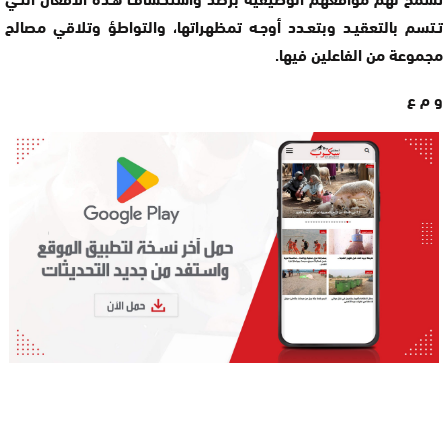
تـتسم بالتعقيـد وبتعـدد أوجـه تمظهراتها، والتواطؤ وتلاقي مصالح
مجموعة من الفاعلين فيها.
و م ع