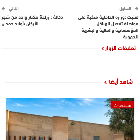
السابق
التالي
لفتيت :وزارة الداخلية منكبة على
دكالة : زراعة هكتار واحد من شجر
مواصلة تفعيل الهياكل
الأركان بأولاد حمدان
المؤسساتية والمالية والبشرية
للجهوية
تعليقات الزوار
شاهد أيضا
مستجدات