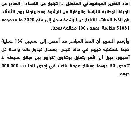
أفاد التقرير الموضوعاتي المتعلق بـ”التبليغ عن الفساد”، الصادر عن
الهيئة الوطنية للنزاهة والوقاية من الرشوة ومحاربتها،اليوم الثلاثاء،
بأن الخط المباشر للتبليغ عن الرشوة سجل إلى متم 2020 ما مجموعه
51881 مكالمة، بمعدل 100 مكالمة يوميا.
وأوضح التقرير أن الخط المباشر قد أفضى إلى تسجيل 164 عملية
ضبط للمشتبه فيهم في حالة تلبس، بمعدل تجـاوز حالـة واحدة كل
أسبـوع، مبرزا أن الأمر يتعلق برشاوى تتراوح بين مبالغ بسيطة لا
تتعدى 50 درهما ومبالغ مهمة بلغت في إحدى الحـالات 300.000
درهم.