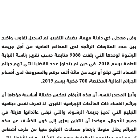
وفي معطى ذي دلالة مهمة، يضيف التقرير، تم تسجيل تفاوت واضـح
بـين عـدد المتابعات الرائجة لدى المحاكم العادية مـن أجل جريمـة
الرشـوة لوحدها التـي بلغـت 9088 متابعـة حسـب تقريـر رئاسـة النيابـة
العامـة برسم 2018، في حين لم يتجـاوز عـدد القضايـا التـي تـهم جرائم
الفساد التـي تبلـغ أو تزيـد عـن مائـة ألـف درهم والمعروضة لدى أقسام
الجرائم المالية المختصة، 700 قضية برسم 2019.
وأبرز المصدر نفسه، أن هذه الأرقام تعكـس حقيقة أساسية مؤداها أن
جرائـم الفساد ذات العائدات الإجرامية الكبرى، لا تعـرف نفـس دينامية
التبليـغ التـي تميـز جريمـة الرشـوة، والتـي تبقـى عائداتها هزيلة في
جميع الأحـوال، موضحا أن التباين يعزى إلى كون الكشـف عن هذه
الجرائم يظـل منوطا بارتفاع معدلات التبليـغ عنها من طرف أشخاص
تسمح لهم مواقعهم الوظيفية برصد واستكشاف هـذه الأفعال التـي