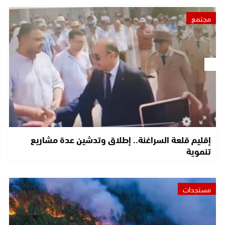
مجتمع
إقليم قلعة السراغنة.. إطلاق وتدشين عدة مشاريع
تنموية
مستجدات