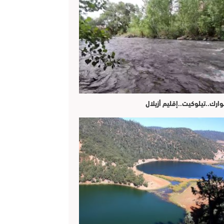
وارك..تيلوكيت..إقليم أزيلال