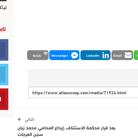
تيڭل
تاب
Email
LinkedIn
Messenger
طباعة
التالي
بعد قرار محكمة الاستئناف..إيداع المحامي محمد زيان
سجن العرجات