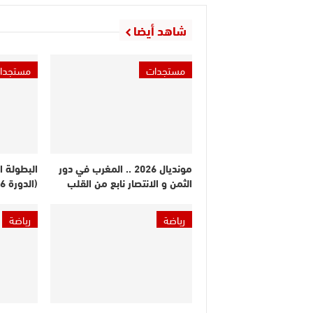
شاهد أيضا
مستجدات
مستجدا
مونديال 2026 .. المغرب في دور
البطولة ا
الثمن و الانتصار نابع من القلب
(الدورة 26).. النتائج والترتيب
رياضة
رياضة