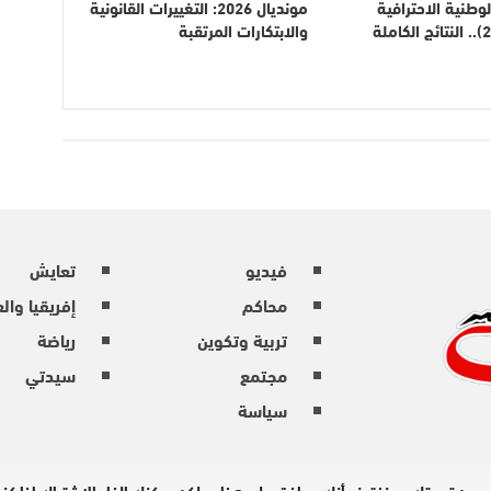
لوطنية الاحترافية
مونديال 2026: التغييرات القانونية
(الدورة 21).. النتائج الكاملة
والابتكارات المرتقبة
فيديو
تعايش
محاكم
إفريقيا وال
تربية وتكوين
رياضة
مجتمع
سيدتي
سياسة