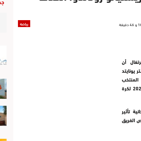
جد
رياضة
تغال أن
ر يونايتد
المنتخب
البرتغالي المشارك في نهائيات كأس العالم 2022 لكرة
ية تأثير
ص الفريق