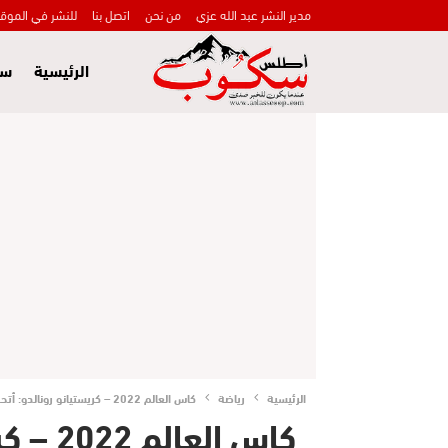
مدير النشر عبد الله عزي
من نحن
اتصل بنا
للنشر في الموق
الرئيسية
سي
الرئيسية
رياضة
كاس العالم 2022 – كريستيانو رونالدو: أتحدث عندما أريد
كاس الع