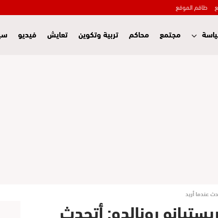
ع
طاقم الموقع
اسة
مجتمع
محاكم
تربية وتكوين
تعايش
فيديو
سي
الم 2022 – كريستيانو رونالدو: أتحدث