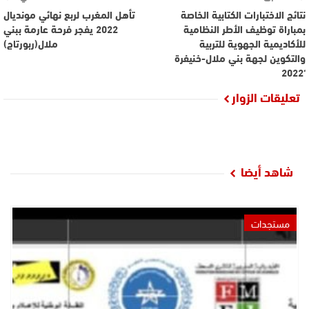
نتائج الاختبارات الكتابية الخاصة
تأهل المغرب لربع نهائي مونديال
بمباراة توظيف الأطر النظامية
2022 يفجر فرحة عارمة ببني
للأكاديمية الجهوية للتربية
ملال(ربورتاج)
والتكوين لجهة بني ملال-خنيفرة
‘2022
تعليقات الزوار
شاهد أيضا
مستجدات