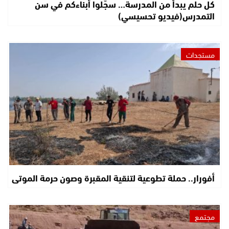
كل حلم يبدأ من المدرسة… سجّلوا أبناءكم في سن
التمدرس(فيديو تحسيسي)
مستجدات
أفورار.. حملة تطوعية لتنقية المقبرة وصون حرمة الموتى
مجتمع