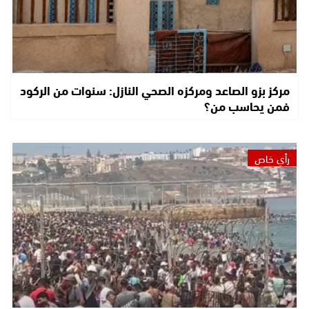
مركز بزو الصاعد ومركزه الصحي النازل: سنوات من الركود
فمن يحاسب من؟
رأي خاص