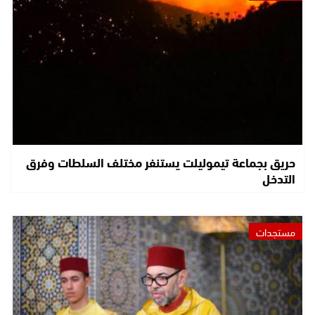
حريق بجماعة تيموليلت يستنفر مختلف السلطات وفرق
التدخل
مستجدات