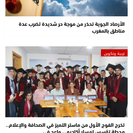
الأرصاد الجوية تحذر من موجة حر شديدة تضرب عدة
مناطق بالمغرب
تربية وتكوين
تخرج الفوج الأول من ماستر التميز في الصحافة والإعلام..
محطة تؤسس لمسار أكاديمي واعد في…