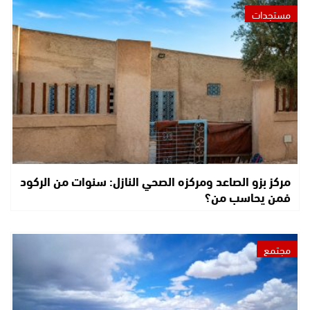
مستجدات
مركز بزو الصاعد ومركزه الصحي النازل: سنوات من الركود
فمن يحاسب من؟
مجتمع