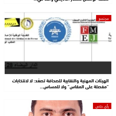
مجتمع
الهيئات المهنية والنقابية للصحافة تصعّد: لا لانتخابات
“مفصلة على المقاس” ولا للمساس…
رأي خاص