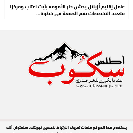
عامل إقليم أزيلال يدشن دار الأمومة بآيت اعتاب ومركزا
متعدد التخصصات بفم الجمعة في خطوة…
يستخدم هذا الموقع ملفات تعريف الارتباط لتحسين تجربتك. سنفترض أنك
مدير النشر : عبد الله عزي / جميع الحقوق