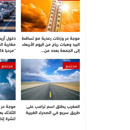
موجة حر وزخات رعدية مع تساقط
البرد وهبات رياح من اليوم الأربعاء
مغاربة ال
إلى الجمعة بعدد من…
“مرحبا 2026”
مجتمع
مجتمع
المغرب يطلق اسم ترامب على
موجة حر م
طريق سريع في الصحراء الغربية
الثلاثاء 
(نشرة إنذا