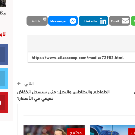
تيڭل
Email
LinkedIn
Messenger
طباعة
تاب
التالي
الطماطم والبطاطس والبصل: متى سيسجل انخفاض
حقيقي في الأسعار؟
ت
مجتمع