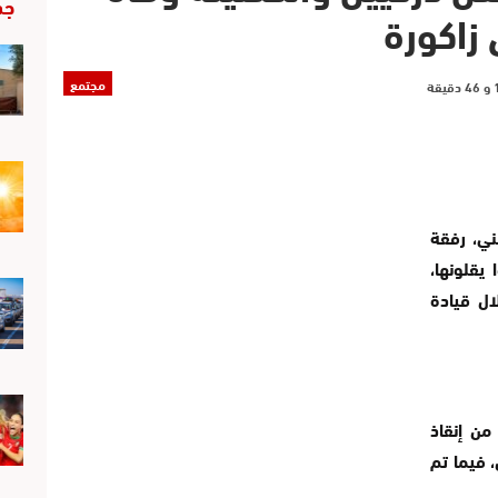
جد
زاكورة
مجتمع
ني، رفقة
يقلونها،
ال قيادة
من إنقاذ
 فيما تم