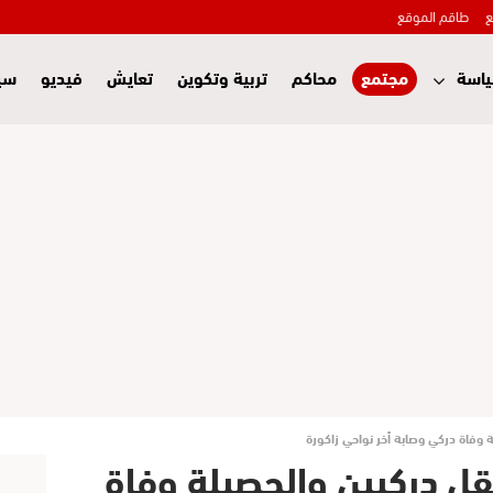
ع
طاقم الموقع
اسة
مجتمع
محاكم
تربية وتكوين
تعايش
فيديو
سي
وفاة دركي وصابة أخر نواحي زاكورة
ل دركيين والحصيلة وفاة