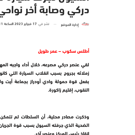
دركي وصابة أخر نواحي 
نشر في
17 فبراير 2023 الساعة 11 و 46 دقيقة
إدارة الموقع
أطلس سكوب – عمر طويل
لقي عنصر دركي مصرعه، خلال أداء واجبه المه
زملائه بجروح بسبب انقلاب السيارة التي كانوا 
بفعل قوة حمولة وادي أودراز بجماعة أيت ول
النقوب، إقليم زاكورة.
وذكرت مصادر محلية، أن السلطات لم تتمكن 
الضحية الذي جرفته السيول بسبب قوة الجريان،
إنقاذ رئيس المركز وعنصر آخر.