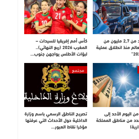
دخول أزيد من 2,7 مليون من
كأس أمم إفريقيا للسيدات –
عالم منذ انطلاق عملية
المغرب 2026 (ربع النهائي)..
لبؤات الأطلس يواجهن جنوب…
مجتمع
ن اليوم الأحد إلى
تصريح الناطق الرسمي باسم وزارة
بعدد من مناطق المملكة
الداخلية حول الأحداث التي عرفتها
رية)
مؤخرا نقاط العبور…