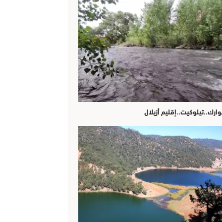
وارك..تيلوكيت..إقليم أزيلال