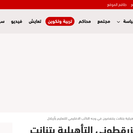
ع
طاقم الموقع
اسة
مجتمع
محاكم
تربية وتكوين
تعايش
فيديو
سي
هيلية بتنانت ينتفضون في وجه النائب الاقليمي للتعليم بأزيلال
زرقطوني التأهيلية بتنانت