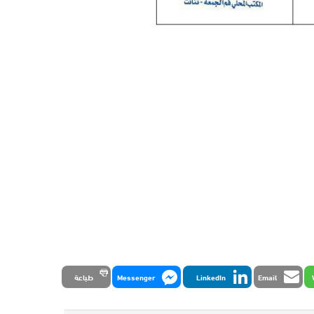
Email
LinkedIn
Messenger
طباعة