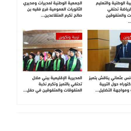
بية الوطنية والتعليم
الجمعية الوطنية لمديرات ومديري
لرياضة تحتفي
الثانويات العمومية فرع فقيه بن
ت والمتفوقين
صالح تكرم المتقاعدين…
…
كوين
تربية وتكوين
نس عثماني يناقش بتميز
المديرية الإقليمية ببني ملال
توراه حول التربية
تحتفي بالتميز وتكرم نخبة
ة ومواجهة التضليل…
المتفوقات والمتفوقين في حفل…