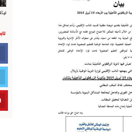
تيڭل
تاب