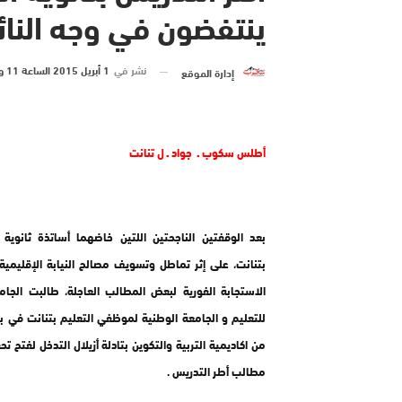
ينتفضون في وجه النائب
نشر في
1 أبريل 2015 الساعة 11 و 22 دقيقة
إدارة الموقع
أطلس سكوب ـ جواد ـ ل تنانت
بعد الوقفتين الناجحتين اللتين خاضهما أساتذة ثانوية 
بتنانت، على إثر تماطل وتسويف مصالح النيابة الإقليمية 
الاستجابة الفورية لبعض المطالب العاجلة، طالبت الجام
للتعليم و الجامعة الوطنية لموظفي التعليم بتنانت في 
من اكاديمية التربية والتكوين بتادلة أزيلال التدخل لفتح تح
مطالب أطر التدريس .