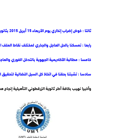
ثالتا : خوض إضراب إنذاري يوم الأربعاء 15 أبريل 2015 بثانوية الزرقطوني التأهيلية بتنانت.
رابعا : تمسكنا بالحل العاجل والجذري لمختلف نقاط الملف ا
خامسا : مطالبة الأكاديمية الجهوية بالتدخل الفوري والعا
سادسا : تشبتنا بحقنا في اتخاذ كل السبل النضالية لتحقيق 
وأخيرا نهيب بكافة أطر ثانوية الزرقطوني التأهيلية إنجاح ه