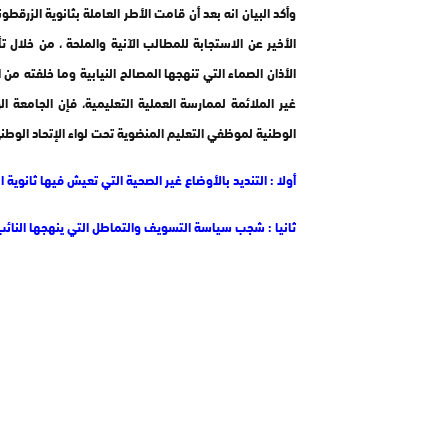
وأكد البيان انه بعد أن قامت الأطر العاملة بثانوية الزرقط
الأخير عن الاستجابة للمطالب الآنية والملحة ، من خلال ت
الأذان الصماء التي تنهجها المصالح النيابية وما خلفته م
الوطنية لموظفي التعليم المنضوية تحت لواء الإتحاد الوطني للشغل بالمغرب(UNTM) بتنانت 
أولا : التنديد بالأوضاع غير الصحية التي تعيش فيها ثانوية ا
ثانيا : شجب سياسة التسويف والتماطل التي ينهجها النائب ال