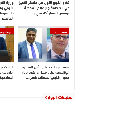
تخرج الفوج الأول من ماستر التميز
وزارة التر
في الصحافة والإعلام.. محطة
الأولي وا
تؤسس لمسار أكاديمي واعد…
بالمتفوقا
الحاصلين
مستجدات
تربية وت
سعيد بوطيب على رأس المديرية
الباحث يو
الإقليمية ببني ملال ورشيد بربار
أطروحة دك
مديرا إقليميا بسطات ضمن…
الإعلامي
تعليقات الزوار