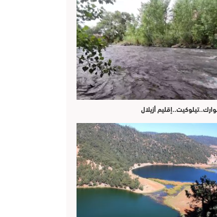
وارك..تيلوكيت..إقليم أزيلال