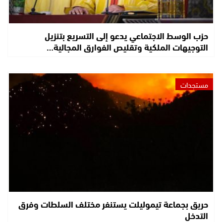
حزب الوسط الاجتماعي يدعو إلى التسريع بتنزيل
التوجيهات الملكية وتقليص الفوارق المجالية…
مستجدات
حريق بجماعة تيموليلت يستنفر مختلف السلطات وفرق
التدخل