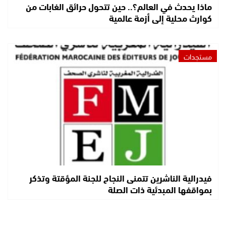
ماذا يحدث في العالم؟.. حين تتحول حرائق الغابات من
كوارث محلية إلى أزمة عالمية
مستجدات
فيدرالية الناشرين تتمنى النجاح للجنة المؤقتة وتذكر
بمواقفها المبدئية ذات الصلة