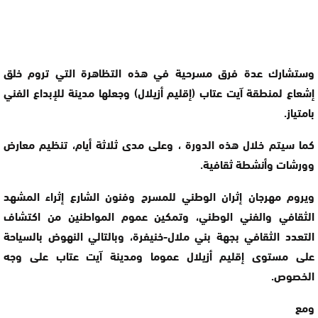
وستشارك عدة فرق مسرحية في هذه التظاهرة التي تروم خلق
إشعاع لمنطقة آيت عتاب (إقليم أزيلال) وجعلها مدينة للإبداع الفني
بامتياز.
كما سيتم خلال هذه الدورة ، وعلى مدى ثلاثة أيام، تنظيم معارض
وورشات وأنشطة ثقافية.
ويروم مهرجان إثران الوطني للمسرح وفنون الشارع إثراء المشهد
الثقافي والفني الوطني، وتمكين عموم المواطنين من اكتشاف
التعدد الثقافي بجهة بني ملال-خنيفرة، وبالتالي النهوض بالسياحة
على مستوى إقليم أزيلال عموما ومدينة آيت عتاب على وجه
الخصوص.
ومع