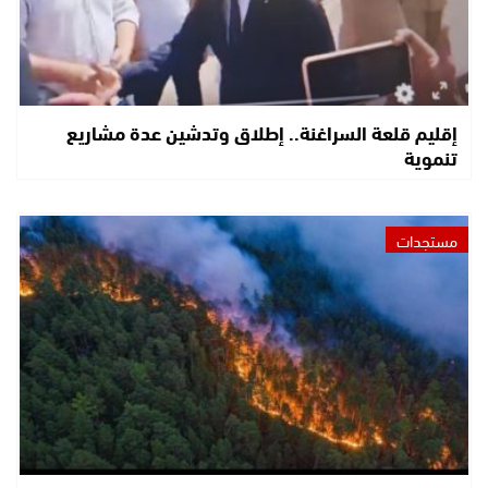
إقليم قلعة السراغنة.. إطلاق وتدشين عدة مشاريع
تنموية
مستجدات