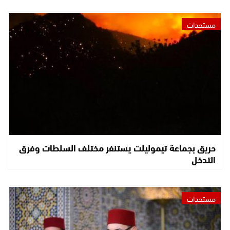
مستجدات
حريق بجماعة تيموليلت يستنفر مختلف السلطات وفرق
التدخل
مستجدات