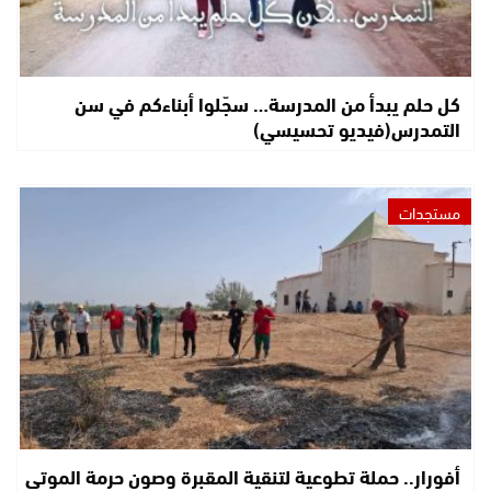
كل حلم يبدأ من المدرسة… سجّلوا أبناءكم في سن
التمدرس(فيديو تحسيسي)
مستجدات
أفورار.. حملة تطوعية لتنقية المقبرة وصون حرمة الموتى