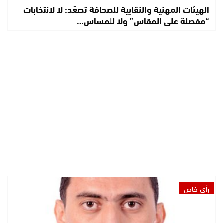
الهيئات المهنية والنقابية للصحافة تصعّد: لا لانتخابات
“مفصلة على المقاس” ولا للمساس…
رأي خاص