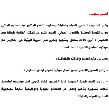
أطلس سكوب ـ
وقع المندوب السامي للمياه والغابات ومحاربة التصحر الدكتور عبد العظيم الحافي
ووزير التربية الوطنية والتكوين المهني السيد رشيد بن المختار اتفاقية شراكة يوم
الخميس 2 أبريل 2015 ،تتعلق بتشجيع وتعزيز حس التربية البيئية في المدارس مع
مواكبة مسلسل التنمية المستدامة .
ومن بين ماتم تحيينه وإضافته بالاتفاقية :
-برنامج التسوير الأخضر (غرس أشجار شوكية كسياج لبعض المدارس )
– برنامج تلميذ شجرة /مدرسة غابة (تخصيص فضاء غابوي لكل مؤسسة تعليمية،
تتكلف بتشجيره بتأطير ودعم من المصالح الجهوية والإقليمية التابعة للمندوبية
السامية للمياه والغابات)؛