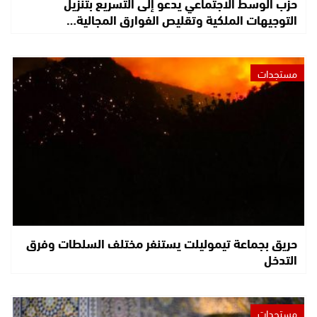
حزب الوسط الاجتماعي يدعو إلى التسريع بتنزيل
التوجيهات الملكية وتقليص الفوارق المجالية…
مستجدات
حريق بجماعة تيموليلت يستنفر مختلف السلطات وفرق
التدخل
مستجدات