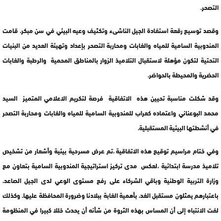
التصحر.
وقصد توسيع رقعة استفادة الجيل الناشىء وتكثيف وعيه البيئي في سن مبكر، قامت
المندوبية السامية للمياه والغابات ومحاربة التصحر بإعداد وتهيئة العديد من البنيات
التحتية لتكون مؤهلة لاستقبال التلاميذ الزوار بالمناطق المحمية والرطبة والغابات
الحضرية والمحيطة بالحواضر.
وقد شكلت مناسبة تحيين هذه الاتفاقية فرصة لتكريم الاعلامي المتميز السيد
محمد البوعناني واعتماده كعراب للمندوبية السامية للمياه والغابات ومحاربة التصحر
في أنشطتها البيئية المستقبلية.
وفي ختام مراسيم توقيع هذه الاتفاقية ،تم عرض مسرحية بيئية وأشعار من تشخيص
تلاميذ مدرسة ابتدائية ،لعكس مدى تركيز استراتيجية المندوبية السامية بتعاون مع
وزارة التربية الوطنية وباقي الشركاء على رفع مستوى الوعي لدى الجيل الصاعد،
باعتبارهم يمثلون مستقبل الغد، بأهمية الغابة ببلادنا وضرورة المحافظة عليها. وكذلك
لفت الانتباه إلى أن المساس بهذه الثروة من شأنه أن يحدث خللا كبيرا في المنظومة