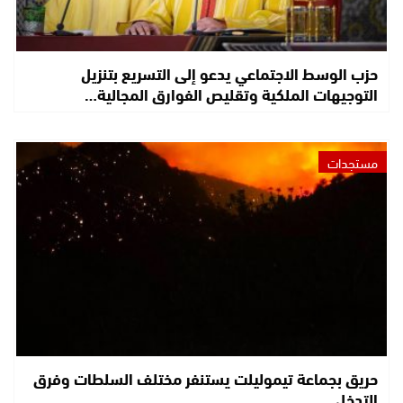
حزب الوسط الاجتماعي يدعو إلى التسريع بتنزيل
التوجيهات الملكية وتقليص الفوارق المجالية…
مستجدات
حريق بجماعة تيموليلت يستنفر مختلف السلطات وفرق
التدخل