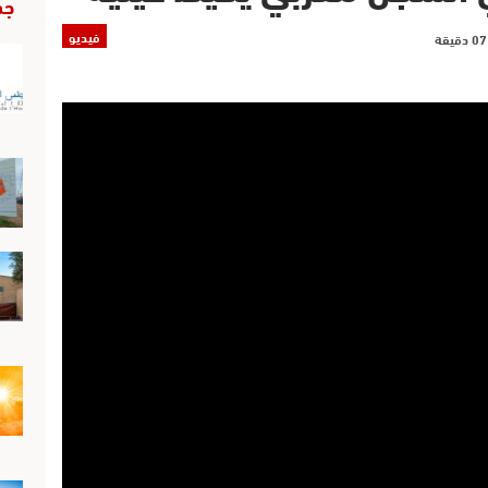
جد
فيديو