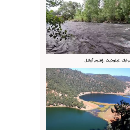
وارك..تيلوكيت..إقليم أزيلال