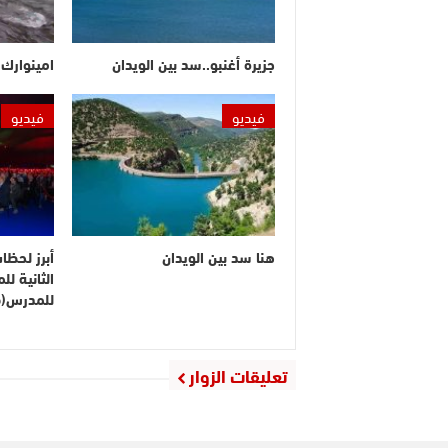
جزيرة أغنبو..سد بين الويدان
امينوارك.
فيديو
فيديو
هنا سد بين الويدان
أبرز لحظا
الثانية ل
للمدرس(ف
تعليقات الزوار