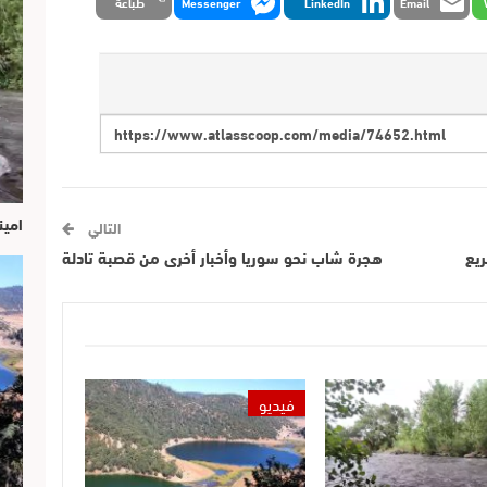
Email
LinkedIn
Messenger
طباعة
امين
التالي
يع
هجرة شاب نحو سوريا وأخبار أخرى من قصبة تادلة
فيديو