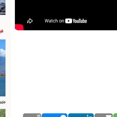
في
جزير