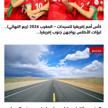
كأس أمم إفريقيا للسيدات – المغرب 2026 (ربع النهائي)..
لبؤات الأطلس يواجهن جنوب إفريقيا…
مجتمع
المغرب يطلق اسم ترامب على طريق سريع في الصحراء