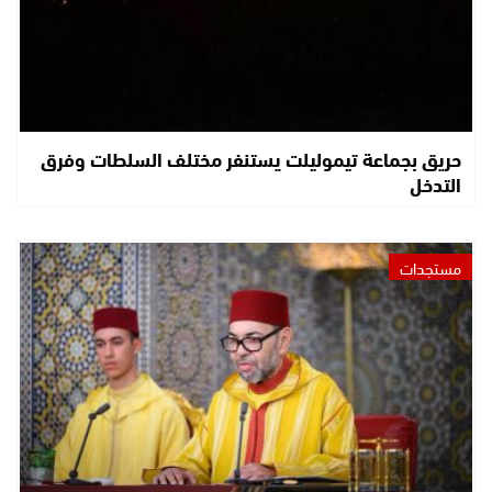
حريق بجماعة تيموليلت يستنفر مختلف السلطات وفرق
التدخل
مستجدات