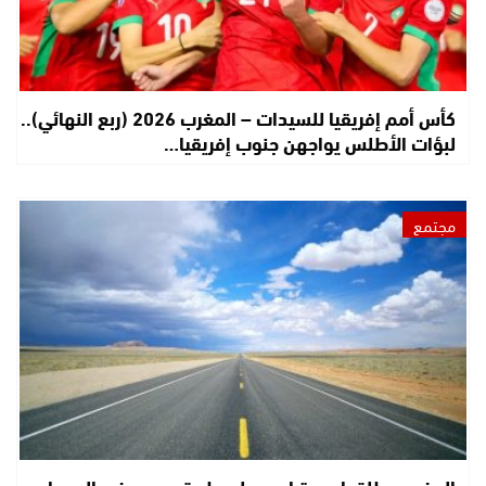
كأس أمم إفريقيا للسيدات – المغرب 2026 (ربع النهائي)..
لبؤات الأطلس يواجهن جنوب إفريقيا…
مجتمع
المغرب يطلق اسم ترامب على طريق سريع في الصحراء