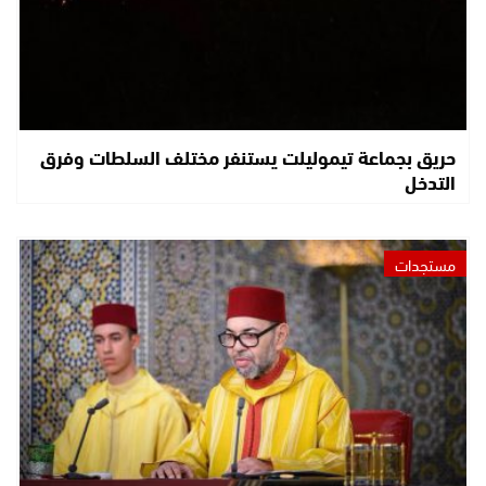
حريق بجماعة تيموليلت يستنفر مختلف السلطات وفرق
التدخل
مستجدات