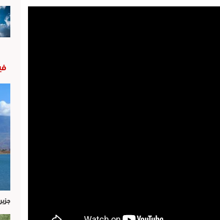
في
جزير