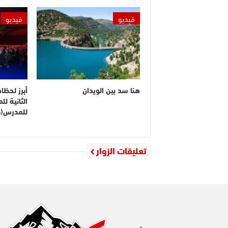
فيديو
فيديو
هنا سد بين الويدان
أبرز لحظا
الثانية ل
للمدرس(ف
تعليقات الزوار