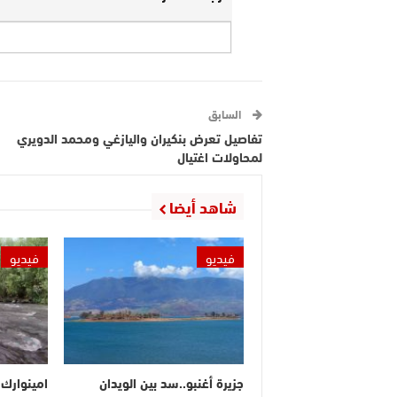
السابق
تفاصيل تعرض بنكيران واليازغي ومحمد الدويري
لمحاولات اغتيال
شاهد أيضا
فيديو
فيديو
جزيرة أغنبو..سد بين الويدان
امينوارك.