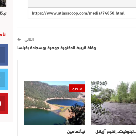
تيڭل
تاب
التالي
وفاة قريبة الدكتورة جوهرة بوسجادة بفرنسا
فيديو
.تيلوكيت..إقليم أزيلال
تيڭلمامين