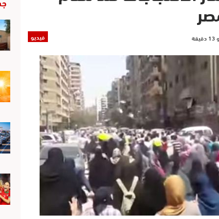
جد
صر
فيديو