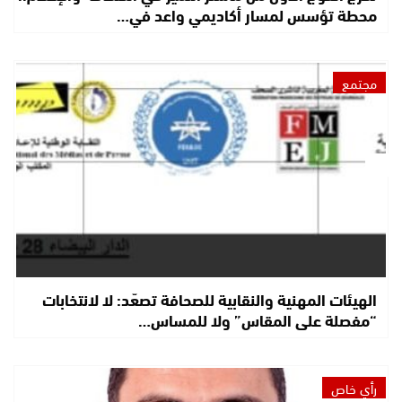
محطة تؤسس لمسار أكاديمي واعد في…
مجتمع
الهيئات المهنية والنقابية للصحافة تصعّد: لا لانتخابات
“مفصلة على المقاس” ولا للمساس…
رأي خاص