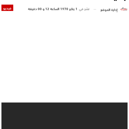
فيديو
نشر في
1 يناير 1970 الساعة 12 و 00 دقيقة
إدارة الموقع