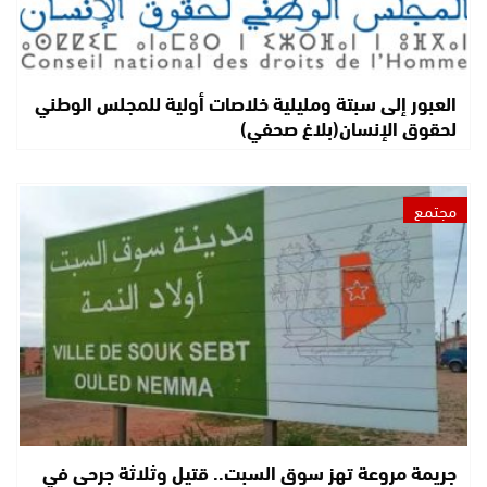
العبور إلى سبتة ومليلية خلاصات أولية للمجلس الوطني
لحقوق الإنسان(بلاغ صحفي)
مجتمع
جريمة مروعة تهز سوق السبت.. قتيل وثلاثة جرحى في