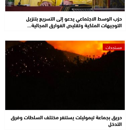
حزب الوسط الاجتماعي يدعو إلى التسريع بتنزيل
التوجيهات الملكية وتقليص الفوارق المجالية…
مستجدات
حريق بجماعة تيموليلت يستنفر مختلف السلطات وفرق
التدخل