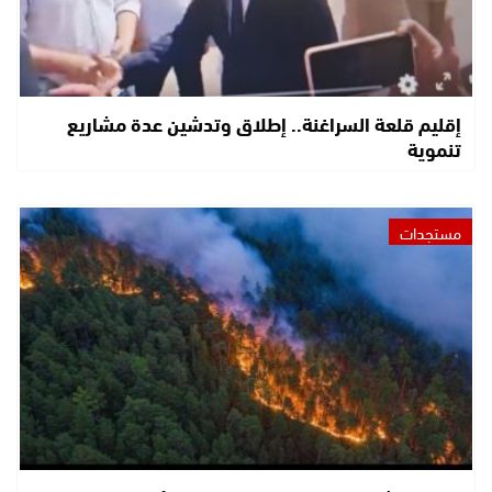
إقليم قلعة السراغنة.. إطلاق وتدشين عدة مشاريع
تنموية
مستجدات