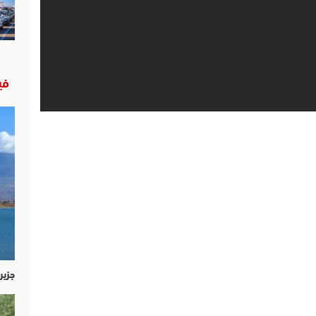
في
جزير