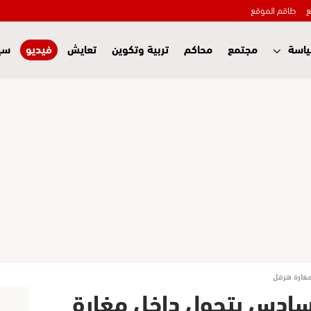
ع
طاقم الموقع
اسة
مجتمع
محاكم
تربية وتكوين
تعايش
فيديو
سي
غارة هرقل
ادس يتجول داخل مغارة