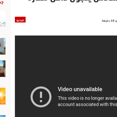
جد
فيديو