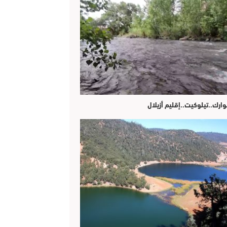
وارك..تيلوكيت..إقليم أزيلال