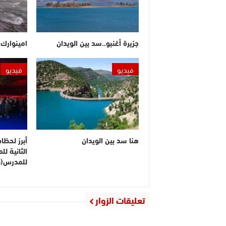
جزيرة أغنبو..سد بين الويدان
امينوارك.
فيديو
فيديو
هنا سد بين الويدان
أبرز لحظا
الثانية ل
للمدرس(ف
تعليقات الزوار