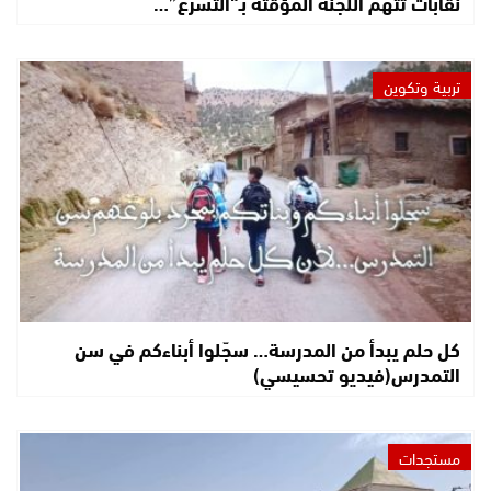
نقابات تتهم اللجنة المؤقتة بـ“التسرع”…
تربية وتكوين
كل حلم يبدأ من المدرسة… سجّلوا أبناءكم في سن
التمدرس(فيديو تحسيسي)
مستجدات