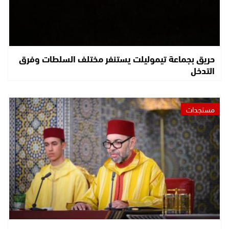
حريق بجماعة تيموليلت يستنفر مختلف السلطات وفرق
التدخل
مستجدات