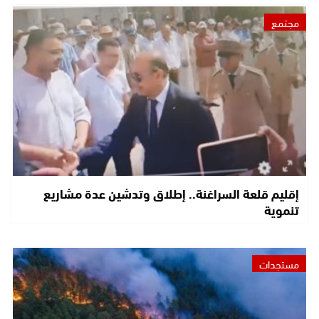
مجتمع
إقليم قلعة السراغنة.. إطلاق وتدشين عدة مشاريع
تنموية
مستجدات