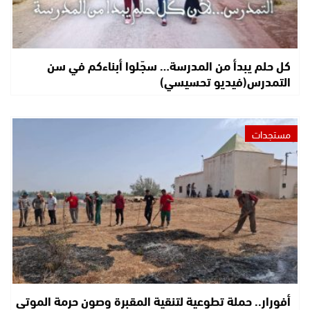
كل حلم يبدأ من المدرسة… سجّلوا أبناءكم في سن
التمدرس(فيديو تحسيسي)
مستجدات
أفورار.. حملة تطوعية لتنقية المقبرة وصون حرمة الموتى