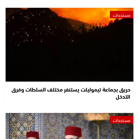
مستجدات
حريق بجماعة تيموليلت يستنفر مختلف السلطات وفرق
التدخل
مستجدات