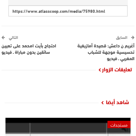
السابق
التالي
أعْريم ن داعش: قصيدة أمازيغية
احتجاج بأيت امحمد على تعيين
تحسيسية موجهة للشباب
سائقين بدون مباراة ـ فيديو
المغربي ـ فيديو
تعليقات الزوار
شاهد أيضا
مستجدات