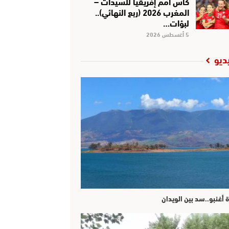
كأس أمم إفريقيا للسيدات –
المغرب 2026 (ربع النهائي)..
لبؤات…
5 أغسطس 2026
ديو
ة أغنبو..سد بين الويدان