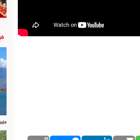
في
جزير