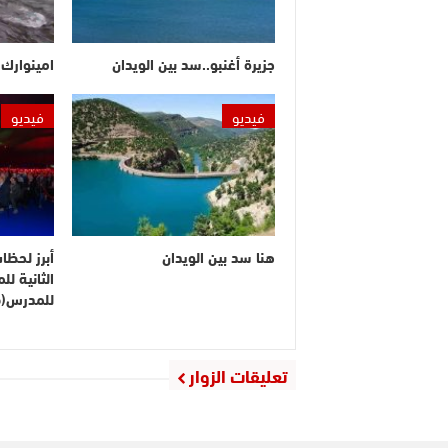
جزيرة أغنبو..سد بين الويدان
امينوارك.
فيديو
فيديو
هنا سد بين الويدان
أبرز لحظا
الثانية ل
للمدرس(ف
تعليقات الزوار