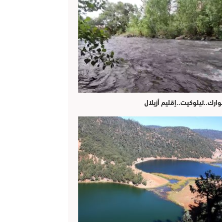
وارك..تيلوكيت..إقليم أزيلال