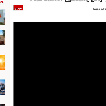
جد
فيديو