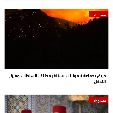
مستجدات
حريق بجماعة تيموليلت يستنفر مختلف السلطات وفرق
التدخل
مستجدات