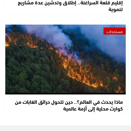
إقليم قلعة السراغنة.. إطلاق وتدشين عدة مشاريع
تنموية
مستجدات
ماذا يحدث في العالم؟.. حين تتحول حرائق الغابات من
كوارث محلية إلى أزمة عالمية