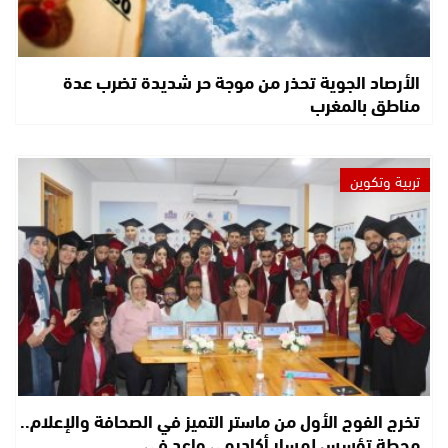
الأرصاد الجوية تحذر من موجة حر شديدة تضرب عدة
مناطق بالمغرب
تربية وتكوين
تخرج الفوج الأول من ماستر التميز في الصحافة والإعلام..
محطة تؤسس لمسار أكاديمي واعد في…