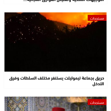
مستجدات
حريق بجماعة تيموليلت يستنفر مختلف السلطات وفرق
التدخل
مستجدات