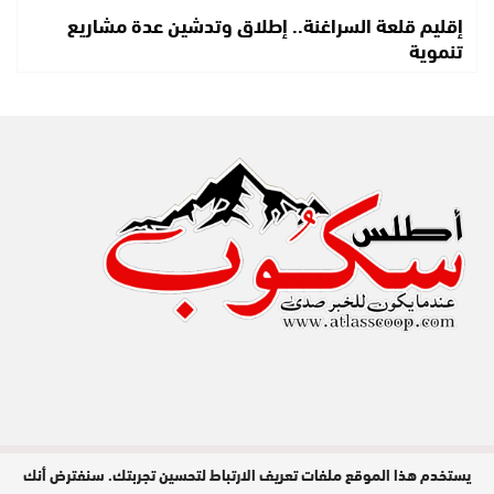
إقليم قلعة السراغنة.. إطلاق وتدشين عدة مشاريع
تنموية
يستخدم هذا الموقع ملفات تعريف الارتباط لتحسين تجربتك. سنفترض أنك
مدير النشر : عبد الله عزي / جميع الحقوق