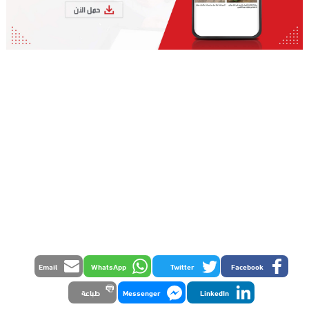
Email
WhatsApp
Twitter
Facebook
LinkedIn
Messenger
طباعة