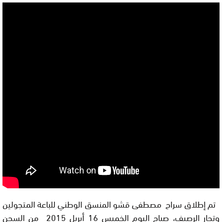
تم إطلاق سراح مصطفى قشو المنسق الوطني للباعة المتجولين
وتجار الرصيف، صباح اليوم الخميس 16 أبريل 2015 من السجن