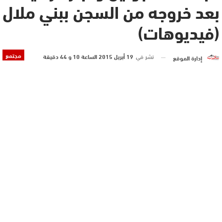
بعد خروجه من السجن ببني ملال
(فيديوهات)
مجتمع
نشر في
19 أبريل 2015 الساعة 10 و 44 دقيقة
إدارة الموقع