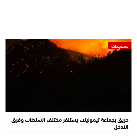
مستجدات
حريق بجماعة تيموليلت يستنفر مختلف السلطات وفرق
التدخل