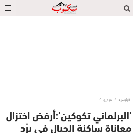
الرئيسية
فيديو
’البرلماني تكوكين’:أرفض اختزال
معاناة ساكنة الجبال في برْد