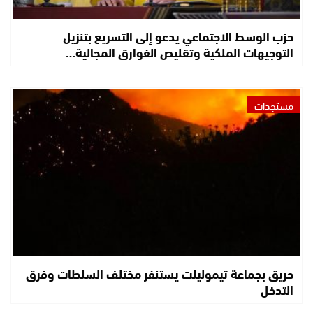
حزب الوسط الاجتماعي يدعو إلى التسريع بتنزيل
التوجيهات الملكية وتقليص الفوارق المجالية…
مستجدات
حريق بجماعة تيموليلت يستنفر مختلف السلطات وفرق
التدخل