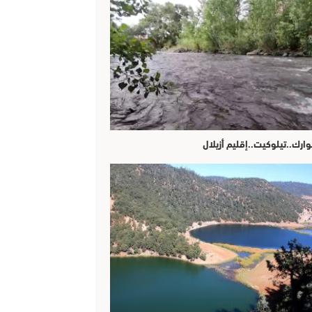
وارك..تيلوكيت..إقليم أزيلال