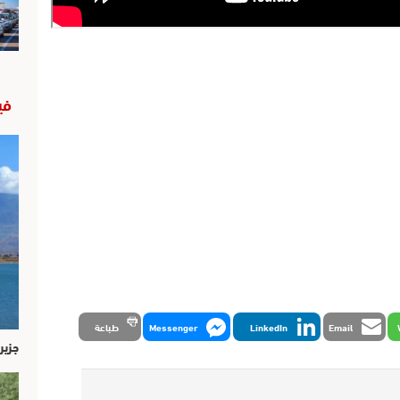
في
Email
LinkedIn
Messenger
طباعة
جزير