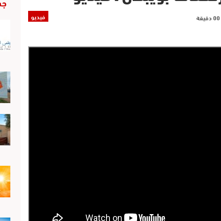
جد
فيديو