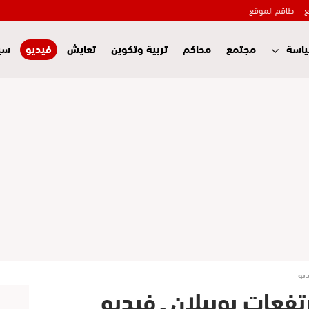
ع
طاقم الموقع
اسة
مجتمع
محاكم
تربية وتكوين
تعايش
فيديو
سي
ديو
فعات بويبلان ـ فيديو