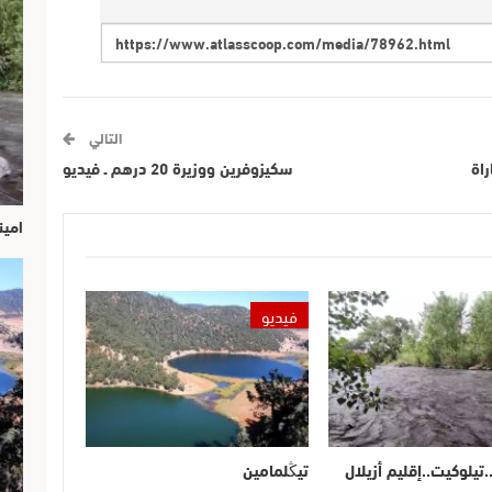
التالي
اة
سكيزوفرين ووزيرة 20 درهم ـ فيديو
امين
فيديو
.تيلوكيت..إقليم أزيلال
تيڭلمامين