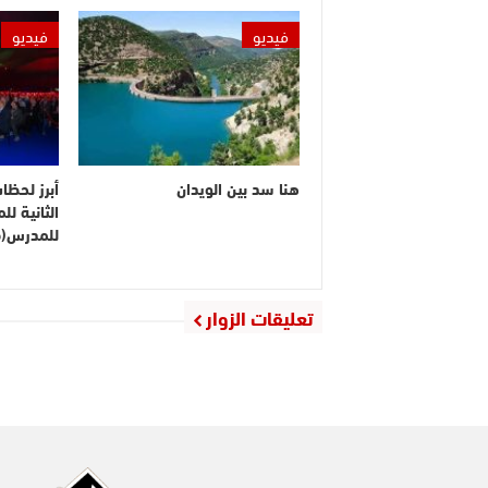
فيديو
فيديو
هنا سد بين الويدان
أبرز لحظا
الثانية ل
للمدرس(ف
تعليقات الزوار