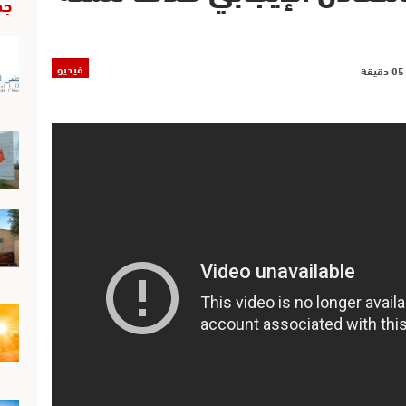
جد
فيديو