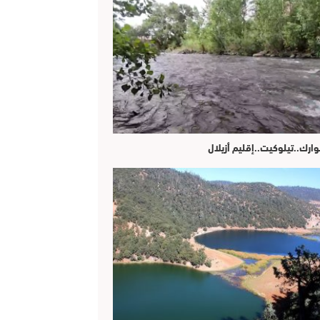
وارك..تيلوكيت..إقليم أزيلال