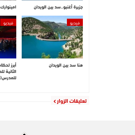
جزيرة أغنبو..سد بين الويدان
امينوارك.
فيديو
فيديو
هنا سد بين الويدان
أبرز لحظا
الثانية ل
للمدرس(ف
تعليقات الزوار