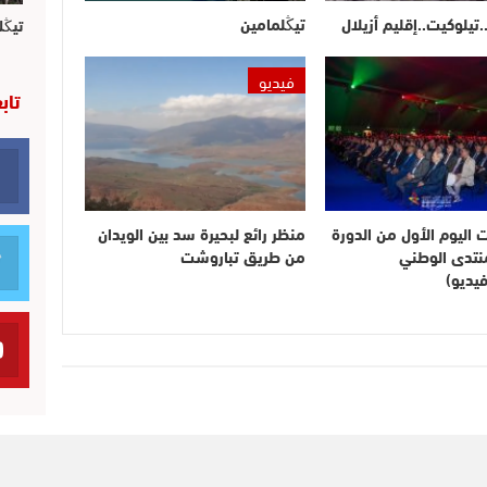
.تيلوكيت..إقليم أزيلال
تيڭلمامين
تيڭل
فيديو
تاب
ت اليوم الأول من الدورة
منظر رائع لبحيرة سد بين الويدان
لمنتدى الوطني
من طريق تباروشت
يديو)