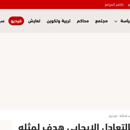
ع
طاقم الموقع
اسة
مجتمع
محاكم
تربية وتكوين
تعايش
فيديو
سي
دف لمثله -فيديو
بالتعادل الإيجابي هدف لمثله