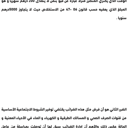
الوقت الذي يكتري المتضرر منزلا عبارة عن قبو بثمن لا يتعدى 200 درهم شهريا و هو
المبلغ الذي يعفيه حسب قانون 06 -47 من الاستخلاص حيث لا يتجاوز 5000درهم
سنويا .
الضرر الثاني هو أن فرض مثل هذه الضرائب يقتضي توفير الشروط الاجتماعية الأساسية
من قنوات الصرف الصحي و المسالك الطرقية و الكهرباء و الماء في الأحياء المعنية و
الحالة عكس ذلك والأهم أن إدارة الضرائب سبق لها أن توصلت بمراسلة من عامل