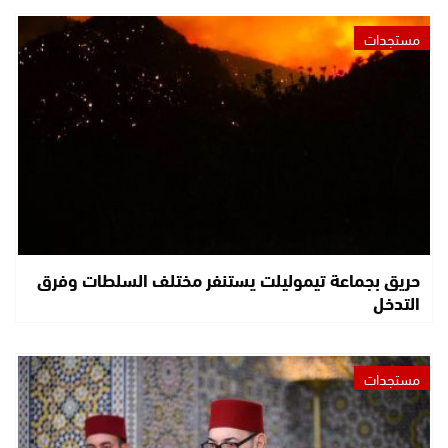
مستجدات
حريق بجماعة تيموليلت يستنفر مختلف السلطات وفرق
التدخل
مستجدات