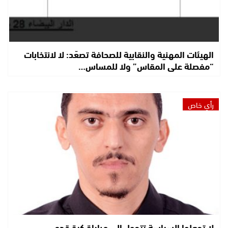
الهيئات المهنية والنقابية للصحافة تصعّد: لا لانتخابات
“مفصلة على المقاس” ولا للمساس…
رأي خاص
لا تجعلوا السياسة تتحول إلى مباراة كرة قدم.