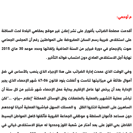
م أوحمي:
أقدمت مصلحة الضرائب بأفورار على نشر إعلان غير موقع بمقاهي البلدة لحث الساكنة
على استخلاص ضريبة رسم السكن المفروضة على المواطنين رغم أن المجلس الجماعي
صوت بالإجماع في دورة فبراير من السنة الماضية بإلغائها وحدد موعد 30 ماي 2015
نهاية أجل الاستخلاص العادي دون احتساب فوائد التأخير .
وفي الوقت الذي عمدت إدارة الضرائب على هذا الإجراء الذي ينصب بالأساس في ضخ
أموال طائلة في ميزانيتها تناست و أغفلت بنود قانون 06-47 شهر الإحصاء الذي يجبر
الإدارة بعد أن يرخص لها عامل الإقليم ببداية عمل الإحصاء شهر شتنبر من كل سنة أن
تباشر عملية التشهير بالعملية بالملصقات وكل الوسائل الممكنة “إعلام –براح- …”لكن
الساهرين على العملية اختاروا الظل و المسلك السهل فباشروا العملية أحيانا لوحدهم
دون مساعد كأعوان السلطة و موظفي الجماعة القروية فأثقلوا كاهل المواطن البسيط
القاطن بحي اللوز على بعد أمتار من شعبة اللوز وحددوا له مبلغ الاستخلاص خيالي في