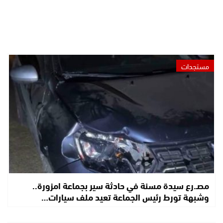
مستجدات
مصـ.رع سيدة مسنة في حادثة سير بجماعة امزورة..
وشبهة تورط رئيس الجماعة تعيد ملف سيارات…