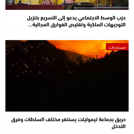
حزب الوسط الاجتماعي يدعو إلى التسريع بتنزيل
التوجيهات الملكية وتقليص الفوارق المجالية…
مستجدات
حريق بجماعة تيموليلت يستنفر مختلف السلطات وفرق
التدخل