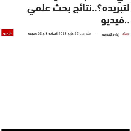
لتبريده؟..نتائج بحث علمي
..فيديو
فيديو
نشر في
25 مايو 2018 الساعة 3 و 05 دقيقة
إدارة الموقع