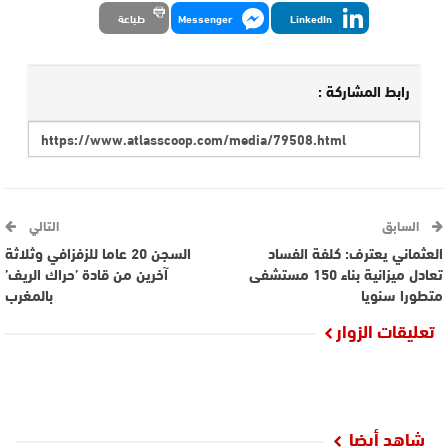
LinkedIn
Messenger
طباعة
رابط المشاركة :
السابق
التالي
العثماني يعترف: كلفة الفساد
السجن 20 عاما للزفزافي وثلاثة
تعادل ميزانية بناء 150 مستشفى
آخرين من قادة ’حراك الريف’
متطورا سنويا
بالمغرب
تعليقات الزوار
شاهد أيضا