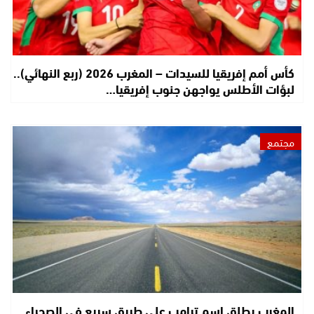
كأس أمم إفريقيا للسيدات – المغرب 2026 (ربع النهائي)..
لبؤات الأطلس يواجهن جنوب إفريقيا…
مجتمع
المغرب يطلق اسم ترامب على طريق سريع في الصحراء