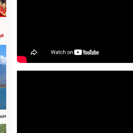
في
جزير