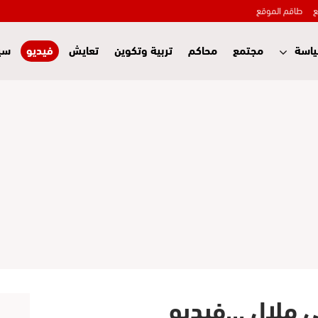
ع
طاقم الموقع
اسة
مجتمع
محاكم
تربية وتكوين
تعايش
فيديو
سي
ني ملال …فيديو