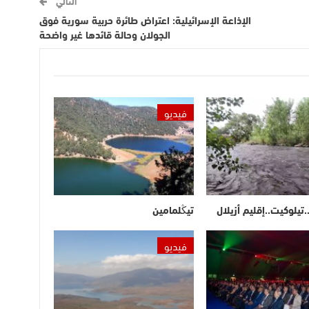
التالي
الإذاعة الإسرائيلية: اعتراض طائرة حربية سورية فوق
الجولان وحالة قائدها غير واضحة
فيديو
.تيلوكيت..إقليم أزيلال
تيڭلمامين
فيديو