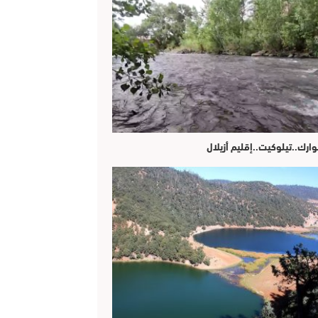
وارك..تيلوكيت..إقليم أزيلال