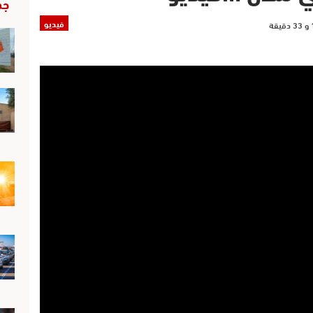
جد
فيديو