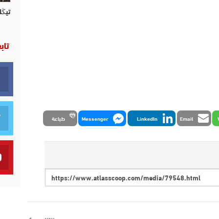
تيڭل
تاب
Email
LinkedIn
Messenger
طباعة