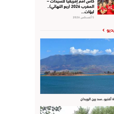
كأس أمم إفريقيا للسيدات –
المغرب 2026 (ربع النهائي)..
لبؤات…
5 أغسطس 2026
ديو
ة أغنبو..سد بين الويدان