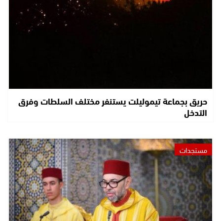
حريق بجماعة تيموليلت يستنفر مختلف السلطات وفرق
التدخل
مستجدات