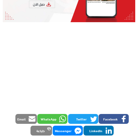
Email
WhatsApp
Twitter
Facebook
LinkedIn
Messenger
طباعة